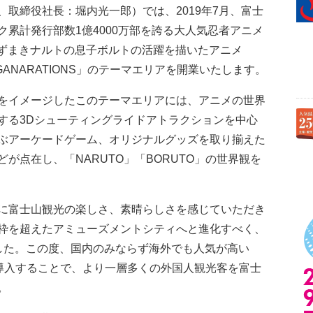
取締役社長：堀内光一郎）では、2019年7月、富士
累計発行部数1億4000万部を誇る大人気忍者アニメ
・うずまきナルトの息子ボルトの活躍を描いたアニメ
XT GANARATIONS」のテーマエリアを開業いたします。
をイメージしたこのテーマエリアには、アニメの世界
する3Dシューティングライドアトラクションを中心
ぶアーケードゲーム、オリジナルグッズを取り揃えた
が点在し、「NARUTO」「BORUTO」の世界観を
に富士山観光の楽しさ、素晴らしさを感じていただき
枠を超えたアミューズメントシティへと進化すべく、
した。この度、国内のみならず海外でも人気が高い
設を導入することで、より一層多くの外国人観光客を富士
。