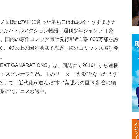
“木ノ葉隠れの里”に育った落ちこぼれ忍者・うずまきナ
いたバトルアクション物語。週刊少年ジャンプ（発
れ、国内の原作コミック累計発行部数1億4000万部を誇
く、40以上の国と地域で流通、海外コミックス累計発
る。
NEXT GANARATIONS」は、同誌にて2016年から連載
描くスピンオフ作品。里のリーダー“火影”となったうず
として、近代化が進んだ“木ノ葉隠れの里”を舞台に物
京系にてアニメ放送中。