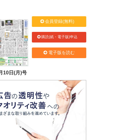
会員登録(無料)
購読(紙・電子版)申込
電子版を読む
月10日(月)号