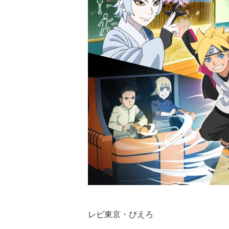
©岸本斉史 
レビ東京・ぴえろ