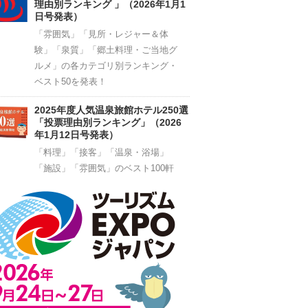
理由別ランキング 」（2026年1月1
日号発表）
「雰囲気」「見所・レジャー＆体
験」「泉質」「郷土料理・ご当地グ
ルメ」の各カテゴリ別ランキング・
ベスト50を発表！
2025年度人気温泉旅館ホテル250選
「投票理由別ランキング」（2026
年1月12日号発表）
「料理」「接客」「温泉・浴場」
「施設」「雰囲気」のベスト100軒