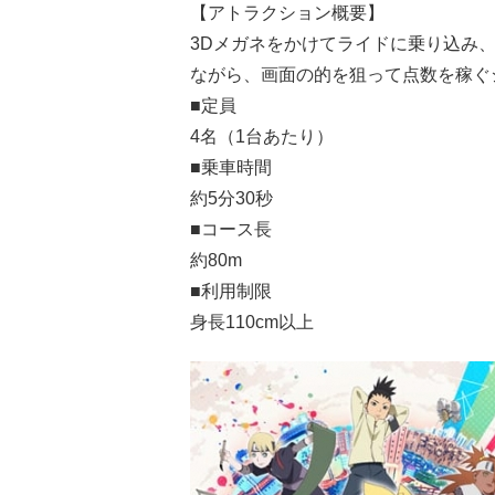
【アトラクション概要】
3Dメガネをかけてライドに乗り込み
ながら、画面の的を狙って点数を稼ぐ
■定員
4名（1台あたり）
■乗車時間
約5分30秒
■コース長
約80m
■利用制限
身長110cm以上