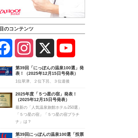
目のコンテンツ
Facebook
Instagram
X
YouTube
Channel
第39回「にっぽんの温泉100選」発
表！（2025年12月15日号発表）
1位草津、２位下呂、３位道後
2025年度「５つ星の宿」発表！
（2025年12月15日号発表）
最新の「人気温泉旅館ホテル250選」
「５つ星の宿」「５つ星の宿プラチ
ナ」は？
第39回にっぽんの温泉100選「投票