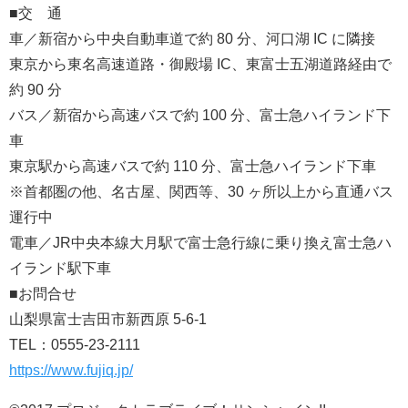
■交 通
車／新宿から中央自動車道で約 80 分、河口湖 IC に隣接
東京から東名高速道路・御殿場 IC、東富士五湖道路経由で
約 90 分
バス／新宿から高速バスで約 100 分、富士急ハイランド下
車
東京駅から高速バスで約 110 分、富士急ハイランド下車
※首都圏の他、名古屋、関西等、30 ヶ所以上から直通バス
運行中
電車／JR中央本線大月駅で富士急行線に乗り換え富士急ハ
イランド駅下車
■お問合せ
山梨県富士吉田市新西原 5-6-1
TEL：0555-23-2111
https://www.fujiq.jp/