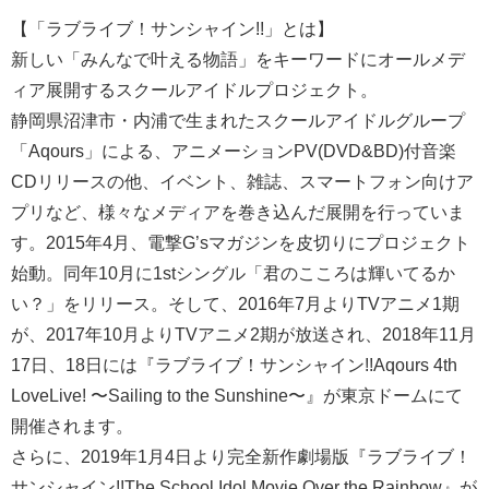
【「ラブライブ！サンシャイン!!」とは】
新しい「みんなで叶える物語」をキーワードにオールメデ
ィア展開するスクールアイドルプロジェクト。
静岡県沼津市・内浦で生まれたスクールアイドルグループ
「Aqours」による、アニメーションPV(DVD&BD)付音楽
CDリリースの他、イベント、雑誌、スマートフォン向けア
プリなど、様々なメディアを巻き込んだ展開を行っていま
す。2015年4月、電撃G’sマガジンを皮切りにプロジェクト
始動。同年10月に1stシングル「君のこころは輝いてるか
い？」をリリース。そして、2016年7月よりTVアニメ1期
が、2017年10月よりTVアニメ2期が放送され、2018年11月
17日、18日には『ラブライブ！サンシャイン!!Aqours 4th
LoveLive! 〜Sailing to the Sunshine〜』が東京ドームにて
開催されます。
さらに、2019年1月4日より完全新作劇場版『ラブライブ！
サンシャイン!!The School Idol Movie Over the Rainbow』が