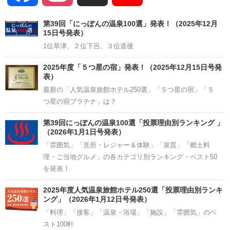
Channel
第39回「にっぽんの温泉100選」発表！（2025年12月
15日号発表）
1位草津、２位下呂、３位道後
2025年度「５つ星の宿」発表！（2025年12月15日号発
表）
最新の「人気温泉旅館ホテル250選」「５つ星の宿」「５
つ星の宿プラチナ」は？
第39回にっぽんの温泉100選「投票理由別ランキング 」
（2026年1月1日号発表）
「雰囲気」「見所・レジャー＆体験」「泉質」「郷土料
理・ご当地グルメ」の各カテゴリ別ランキング・ベスト50
を発表！
2025年度人気温泉旅館ホテル250選「投票理由別ランキ
ング」（2026年1月12日号発表）
「料理」「接客」「温泉・浴場」「施設」「雰囲気」のベ
スト100軒