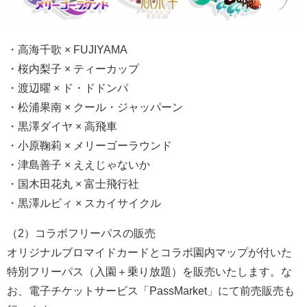
・高海千歌 × FUJIYAMA
・桜内梨子 × ティーカップ
・渡辺曜 × ド・ドドンパ
・松浦果南 × クール・ジャッパーン
・黒澤ダイヤ × 高飛車
・小原鞠莉 × メリーゴーラウンド
・津島善子 × ええじゃないか
・国木田花丸 × 富士飛行社
・黒澤ルビィ × スカイサイクル
（2）コラボフリーパスの販売
オリジナルブロマイドカードとコラボ園内マップが付いた
特別フリーパス（入園＋乗り放題）を販売いたします。な
お、電子チケットサービス「PassMarket」にて前売販売も