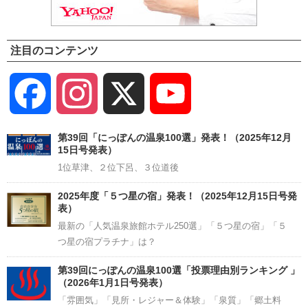
注目のコンテンツ
Facebook
Instagram
X
YouTube
Channel
第39回「にっぽんの温泉100選」発表！（2025年12月
15日号発表）
1位草津、２位下呂、３位道後
2025年度「５つ星の宿」発表！（2025年12月15日号発
表）
最新の「人気温泉旅館ホテル250選」「５つ星の宿」「５
つ星の宿プラチナ」は？
第39回にっぽんの温泉100選「投票理由別ランキング 」
（2026年1月1日号発表）
「雰囲気」「見所・レジャー＆体験」「泉質」「郷土料