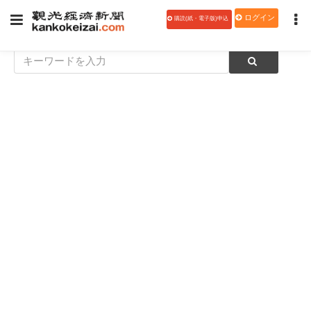
ログイン
購読(紙・電子版)申込