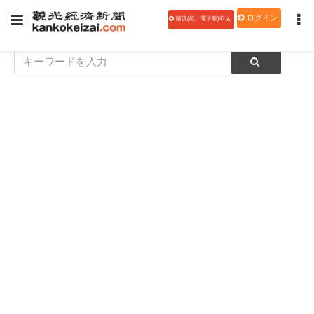
ログイン
購読(紙・電子版)申込