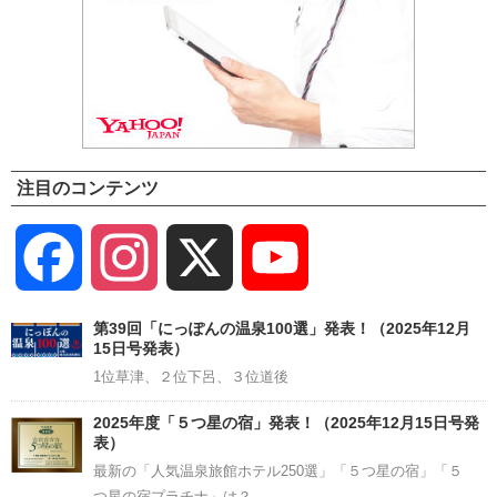
注目のコンテンツ
Facebook
Instagram
X
YouTube
Channel
第39回「にっぽんの温泉100選」発表！（2025年12月
15日号発表）
1位草津、２位下呂、３位道後
2025年度「５つ星の宿」発表！（2025年12月15日号発
表）
最新の「人気温泉旅館ホテル250選」「５つ星の宿」「５
つ星の宿プラチナ」は？