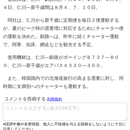
４日、仁川―新千歳間は８月４、７、１０日。
同社は、仁川から新千歳に定期便を毎日２便運航する
が、夏のピーク時の需要増に対応するためにチャーター便
の運航を決めた。釧路へは、昨年に続くチャーター運航
で、阿寒、知床、網走などを観光する予定。
使用機材は、仁川―釧路がボーイングＢ７３７―８０
０、仁川―新千歳がエアバスＡ３３０―３００。
また、韓国国内での北海道旅行の高まる需要に対し、同
時期に女満別へのチャーターも運航する。