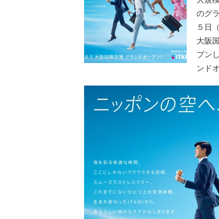
のグラ
５日
大阪国
プン
ンド