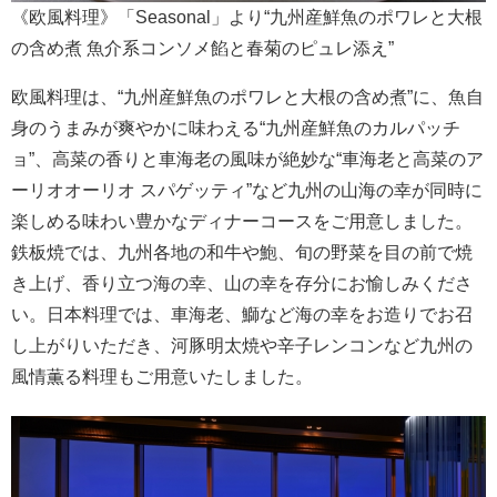
《欧風料理》「Seasonal」より“九州産鮮魚のポワレと大根
の含め煮 魚介系コンソメ餡と春菊のピュレ添え”
欧風料理は、“九州産鮮魚のポワレと大根の含め煮”に、魚自
身のうまみが爽やかに味わえる“九州産鮮魚のカルパッチ
ョ”、高菜の香りと車海老の風味が絶妙な“車海老と高菜のア
ーリオオーリオ スパゲッティ”など九州の山海の幸が同時に
楽しめる味わい豊かなディナーコースをご用意しました。
鉄板焼では、九州各地の和牛や鮑、旬の野菜を目の前で焼
き上げ、香り立つ海の幸、山の幸を存分にお愉しみくださ
い。日本料理では、車海老、鰤など海の幸をお造りでお召
し上がりいただき、河豚明太焼や辛子レンコンなど九州の
風情薫る料理もご用意いたしました。