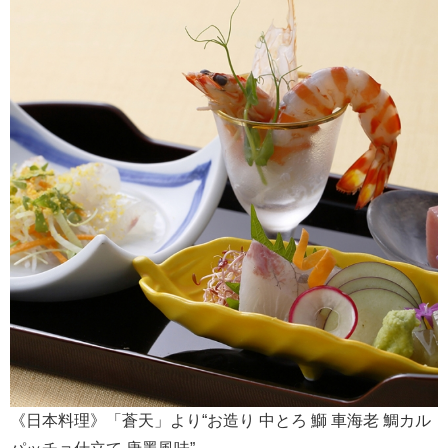
《日本料理》「蒼天」より“お造り 中とろ 鰤 車海老 鯛カル