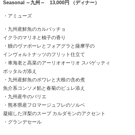
Seasonal ～九州～ 13,000円 （ディナー）
・アミューズ
・九州産鮮魚のカルパッチョ
イクラのマリネと柚子の香り
・鰻のヴァポーレとフォアグラと薩摩芋の
インヴォルトナッツのフリット仕立て
・車海老と高菜のアーリオオーリオ スパゲッティ
ボッタルガ添え
・九州産鮮魚のポワレと大根の含め煮
魚介系コンソメ餡と春菊のピュレ添え
・九州産牛のバリエ
・熊本県産フロマージュフレのソルベ
凝縮した洋梨のスープ カルダモンのアクセント
・グランデセール