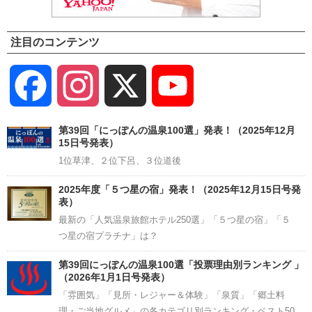
注目のコンテンツ
Facebook
Instagram
X
YouTube
Channel
第39回「にっぽんの温泉100選」発表！（2025年12月
15日号発表）
1位草津、２位下呂、３位道後
2025年度「５つ星の宿」発表！（2025年12月15日号発
表）
最新の「人気温泉旅館ホテル250選」「５つ星の宿」「５
つ星の宿プラチナ」は？
第39回にっぽんの温泉100選「投票理由別ランキング 」
（2026年1月1日号発表）
「雰囲気」「見所・レジャー＆体験」「泉質」「郷土料
理・ご当地グルメ」の各カテゴリ別ランキング・ベスト50