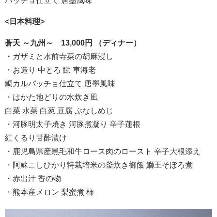
パッチョ仕立て 唐墨風味”
<日本料理>
蒼天 ～九州～ 13,000円 （ディナー）
・ガザミと水前寺菜の胡麻浸し
・お造り 中とろ 鰤 車海老
鯛カルパッチョ仕立て 唐墨風味
・はかた地どりの水炊き風
白菜 水菜 白葱 豆腐 ぶなしめじ
・河豚明太子焼き 河豚煮凝り 辛子蓮根
紅くるり甘酢漬け
・鹿児島県産黒毛和牛ロース肉のロースト 辛子大根添え
・阿蘇こしひかり特栽培米の釜炊き御飯 鰤王そぼろ煮
・赤出汁 香の物
・熊本産メロン 梨蜜煮 柿