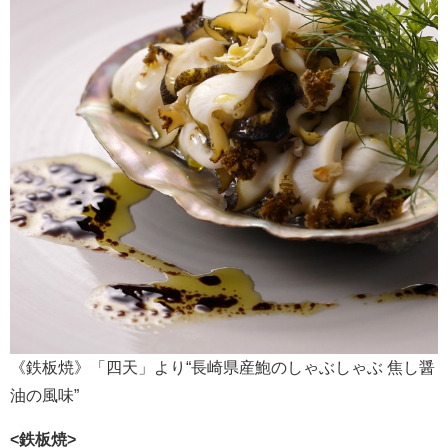
《鉄板焼》「四天」より“長崎県産鮑のしゃぶしゃぶ 焦し醤
油の風味”
<鉄板焼>