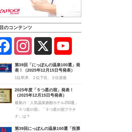
目のコンテンツ
Facebook
Instagram
X
YouTube
Channel
第39回「にっぽんの温泉100選」発
表！（2025年12月15日号発表）
1位草津、２位下呂、３位道後
2025年度「５つ星の宿」発表！
（2025年12月15日号発表）
最新の「人気温泉旅館ホテル250選」
「５つ星の宿」「５つ星の宿プラチ
ナ」は？
第39回にっぽんの温泉100選「投票