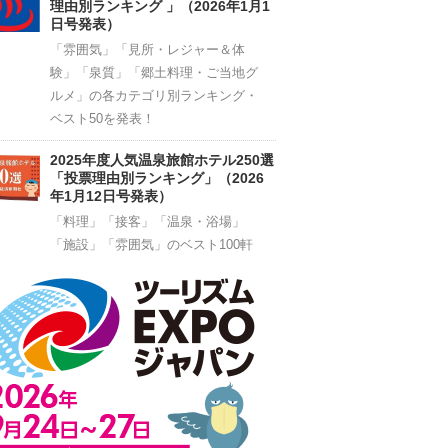
理由別ランキング 」（2026年1月1
日号発表）
「雰囲気」「見所・レジャー＆体
験」「泉質」「郷土料理・ご当地グ
ルメ」の各カテゴリ別ランキング・
ベスト50を発表！
2025年度人気温泉旅館ホテル250選
「投票理由別ランキング」（2026
年1月12日号発表）
「料理」「接客」「温泉・浴場」
「施設」「雰囲気」のベスト100軒