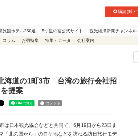
購読(紙・
泉旅館ホテル250選
5つ星の宿公式サイト
観光経済新聞チャンネル
コラム
お宿特集
特集・データ
会社案内
用 北海道の1町3市 台湾の旅行会社招きPR 新しい観光ルートを提案
北海道の1町3市 台湾の旅行会社招
トを提案
ト
は日本観光協会などと共同で、6月19日から23日ま
マ「北の国から」のロケ地などを訪ねる訪日旅行モデ