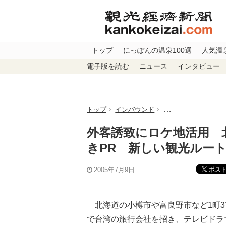
トップ
にっぽんの温泉100選
人気温
電子版を読む
ニュース
インタビュー
トップ
インバウンド
外客誘致にロケ地活
外客誘致にロケ地活用 
きPR 新しい観光ルー
ポス
2005年7月9日
北海道の小樽市や富良野市など1町3市
で台湾の旅行会社を招き、テレビドラ