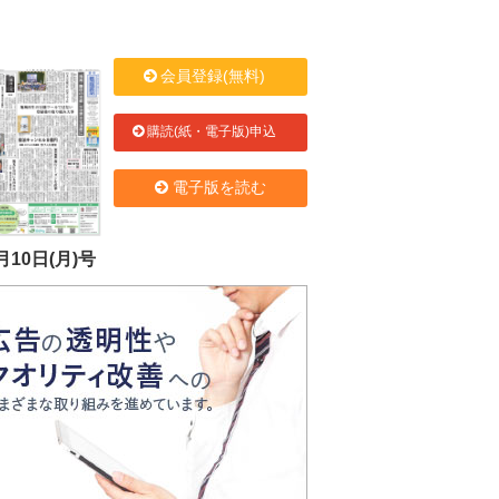
会員登録(無料)
購読(紙・電子版)申込
電子版を読む
月10日(月)号