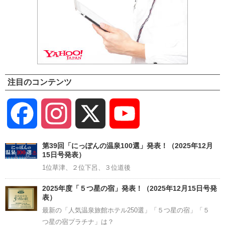
注目のコンテンツ
Facebook
Instagram
X
YouTube
Channel
第39回「にっぽんの温泉100選」発表！（2025年12月
15日号発表）
1位草津、２位下呂、３位道後
2025年度「５つ星の宿」発表！（2025年12月15日号発
表）
最新の「人気温泉旅館ホテル250選」「５つ星の宿」「５
つ星の宿プラチナ」は？