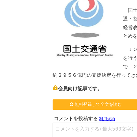
国土
通・
経営
とめ
ＪＯ
を行
で、
約２９５６億円の支援決定を行ってき
会員向け記事です。
無料登録して全文を読む