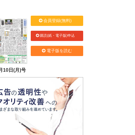
会員登録(無料)
購読(紙・電子版)申込
電子版を読む
月10日(月)号