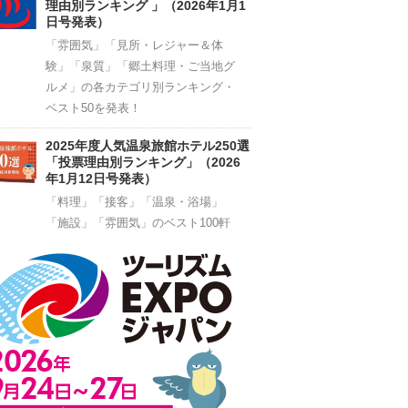
理由別ランキング 」（2026年1月1
日号発表）
「雰囲気」「見所・レジャー＆体
験」「泉質」「郷土料理・ご当地グ
ルメ」の各カテゴリ別ランキング・
ベスト50を発表！
2025年度人気温泉旅館ホテル250選
「投票理由別ランキング」（2026
年1月12日号発表）
「料理」「接客」「温泉・浴場」
「施設」「雰囲気」のベスト100軒