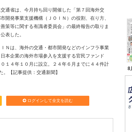
交通省は、今月持ち回り開催した「第７回海外交
都市開発事業支援機構（ＪＯＩＮ）の役割、在り方、
改善策等に関する有識者委員会」の最終報告の取りま
を公表した。
ＩＮは、海外の交通・都市開発などのインフラ事業
う日本企業の海外市場参入を支援する官民ファンド
２０１４年１０月に設立。２４年６月までに４４件計
8
た。【記事提供：交通新聞】
ログインして全文を読む