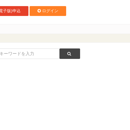
電子版)申込
ログイン
有識者委員会」最終報告