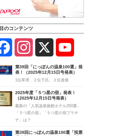
目のコンテンツ
Facebook
Instagram
X
YouTube
Channel
第39回「にっぽんの温泉100選」発
表！（2025年12月15日号発表）
1位草津、２位下呂、３位道後
2025年度「５つ星の宿」発表！
（2025年12月15日号発表）
最新の「人気温泉旅館ホテル250選」
「５つ星の宿」「５つ星の宿プラチ
ナ」は？
第39回にっぽんの温泉100選「投票