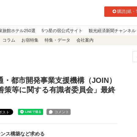
購読(紙・
泉旅館ホテル250選
5つ星の宿公式サイト
観光経済新聞チャンネル
コラム
お宿特集
特集・データ
会社案内
通・都市開発事業支援機構（JOIN）の役割、在り方、経営改善策等に関する
・都市開発事業支援機構（JOIN）
善策等に関する有識者委員会」最終
ポスト
ナンス構築など求める