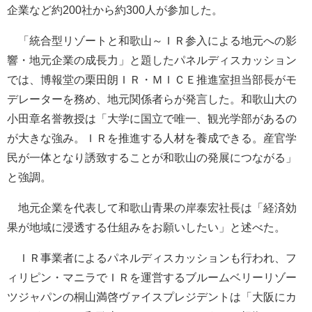
企業など約200社から約300人が参加した。
「統合型リゾートと和歌山～ＩＲ参入による地元への影
響・地元企業の成長力」と題したパネルディスカッション
では、博報堂の栗田朗ＩＲ・ＭＩＣＥ推進室担当部長がモ
デレーターを務め、地元関係者らが発言した。和歌山大の
小田章名誉教授は「大学に国立で唯一、観光学部があるの
が大きな強み。ＩＲを推進する人材を養成できる。産官学
民が一体となり誘致することが和歌山の発展につながる」
と強調。
地元企業を代表して和歌山青果の岸泰宏社長は「経済効
果が地域に浸透する仕組みをお願いしたい」と述べた。
ＩＲ事業者によるパネルディスカッションも行われ、フ
ィリピン・マニラでＩＲを運営するブルームベリーリゾー
ツジャパンの桐山満啓ヴァイスプレジデントは「大阪にカ