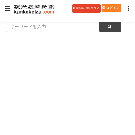
ログイン
購読(紙・電子版)申込