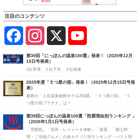
注目のコンテンツ
Facebook
Instagram
X
YouTube
Channel
第39回「にっぽんの温泉100選」発表！（2025年12月
15日号発表）
1位草津、２位下呂、３位道後
2025年度「５つ星の宿」発表！（2025年12月15日号発
表）
最新の「人気温泉旅館ホテル250選」「５つ星の宿」「５
つ星の宿プラチナ」は？
第39回にっぽんの温泉100選「投票理由別ランキング 」
（2026年1月1日号発表）
「雰囲気」「見所・レジャー＆体験」「泉質」「郷土料
理・ご当地グルメ」の各カテゴリ別ランキング・ベスト50