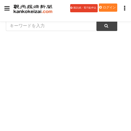
ログイン
購読(紙・電子版)申込