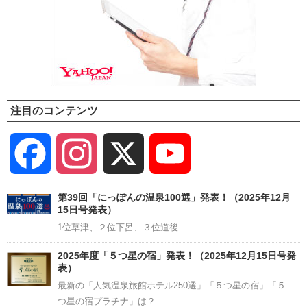
注目のコンテンツ
Facebook
Instagram
X
YouTube
Channel
第39回「にっぽんの温泉100選」発表！（2025年12月
15日号発表）
1位草津、２位下呂、３位道後
2025年度「５つ星の宿」発表！（2025年12月15日号発
表）
最新の「人気温泉旅館ホテル250選」「５つ星の宿」「５
つ星の宿プラチナ」は？