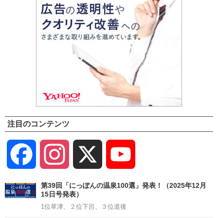
注目のコンテンツ
Facebook
Instagram
X
YouTube
Channel
第39回「にっぽんの温泉100選」発表！（2025年12月
15日号発表）
1位草津、２位下呂、３位道後