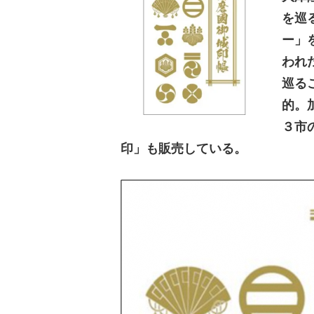
を巡
ー」
われ
巡る
的。
３市
印」も販売している。