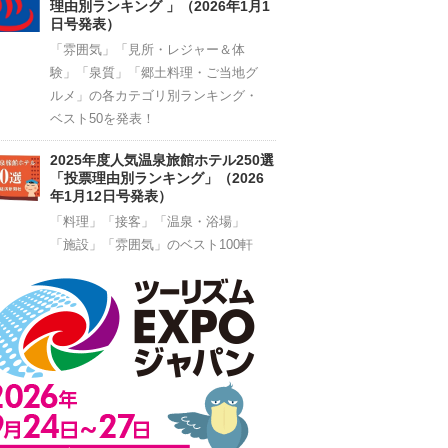
理由別ランキング 」（2026年1月1
日号発表）
「雰囲気」「見所・レジャー＆体
験」「泉質」「郷土料理・ご当地グ
ルメ」の各カテゴリ別ランキング・
ベスト50を発表！
2025年度人気温泉旅館ホテル250選
「投票理由別ランキング」（2026
年1月12日号発表）
「料理」「接客」「温泉・浴場」
「施設」「雰囲気」のベスト100軒