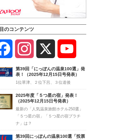
目のコンテンツ
Facebook
Instagram
X
YouTube
Channel
第39回「にっぽんの温泉100選」発
表！（2025年12月15日号発表）
1位草津、２位下呂、３位道後
2025年度「５つ星の宿」発表！
（2025年12月15日号発表）
最新の「人気温泉旅館ホテル250選」
「５つ星の宿」「５つ星の宿プラチ
ナ」は？
第39回にっぽんの温泉100選「投票