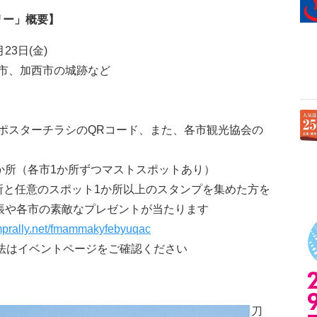
リー」概要
】
23日(金)
市、加西市の城跡など
ポスターチラシのQRコード、また、各市観光協会の
か所（各市1か所ずつマストスポットあり）
所と任意のスポット1か所以上のスタンプを集めた方を
印帳や各市の素敵なプレゼントが当たります
mprally.net/fmammakyfebyuqac
法はイベントページをご確認ください
刀