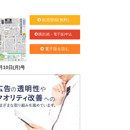
会員登録(無料)
購読(紙・電子版)申込
電子版を読む
月10日(月)号