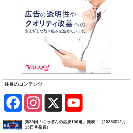
注目のコンテンツ
Facebook
Instagram
X
YouTube
Channel
第39回「にっぽんの温泉100選」発表！（2025年12月
15日号発表）