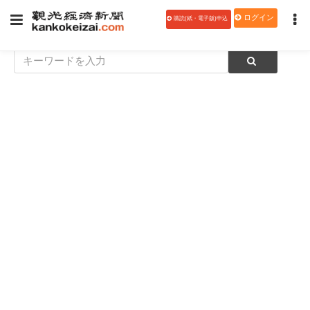
ログイン
購読(紙・電子版)申込