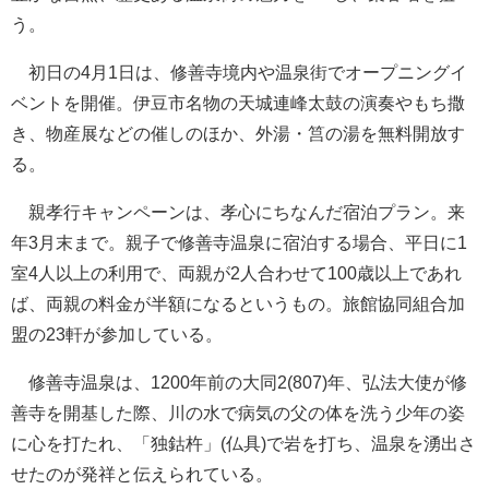
う。
初日の4月1日は、修善寺境内や温泉街でオープニングイ
ベントを開催。伊豆市名物の天城連峰太鼓の演奏やもち撒
き、物産展などの催しのほか、外湯・筥の湯を無料開放す
る。
親孝行キャンペーンは、孝心にちなんだ宿泊プラン。来
年3月末まで。親子で修善寺温泉に宿泊する場合、平日に1
室4人以上の利用で、両親が2人合わせて100歳以上であれ
ば、両親の料金が半額になるというもの。旅館協同組合加
盟の23軒が参加している。
修善寺温泉は、1200年前の大同2(807)年、弘法大使が修
善寺を開基した際、川の水で病気の父の体を洗う少年の姿
に心を打たれ、「独鈷杵」(仏具)で岩を打ち、温泉を湧出さ
せたのが発祥と伝えられている。