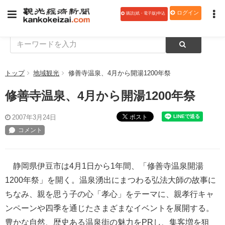
ログイン
購読(紙・電子版)申込
トップ
地域観光
修善寺温泉、4月から開湯1200年祭
修善寺温泉、4月から開湯1200年祭
ポスト
2007年3月24日
静岡県伊豆市は4月1日から1年間、「修善寺温泉開湯
1200年祭」を開く。温泉湧出にまつわる弘法大師の故事に
ちなみ、親を思う子の心「孝心」をテーマに、親孝行キャ
ンペーンや四季を通じたさまざまなイベントを展開する。
豊かな自然、歴史ある温泉街の魅力をPRし、集客増を狙