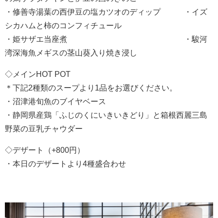
・修善寺湯葉の西伊豆の塩カツオのディップ ・イズ
シカハムと柿のコンフィチュール
・姫サザエ当座煮 ・駿河
湾深海魚メギスの茎山葵入り焼き浸し
◇メインHOT POT
＊下記2種類のスープより1品をお選びください。
・沼津港旬魚のブイヤベース
・静岡県産鶏「ふじのくにいきいきどり」と箱根西麗三島
野菜の豆乳チャウダー
◇デザート（+800円）
・本日のデザートより4種盛合わせ