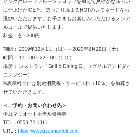
ピンクグレープフルーツシロップを加えて爽やかな味わい
に仕上げたICEと、ほっこり温まるHOTのレモネードをお
選びいただけます。お子さまもお楽しみいただけるノンア
ルコールで提供いたします。
料金：各1,200円
期間： 2019年12月1日（日）～2020年2月29日（土）
時間： 11：00～22：00（L.O.）
場所： レストラン「Grill & Dining G」（グリルアンドダイ
ニングジー）
※表示料金には別途消費税・サービス料（10％）を加算さ
せていただきます。
＜
ご予約・
お問い合わせ先＞
伊豆マリオットホテル修善寺
TEL：0558-72-1311
URL：
h
ttp
s
://www.izu-marriott.com