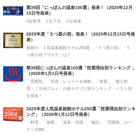
Channel
第39回「にっぽんの温泉100選」発表！（2025年12月
15日号発表）
1位草津、２位下呂、３位道後
2025年度「５つ星の宿」発表！（2025年12月15日号発
表）
最新の「人気温泉旅館ホテル250選」「５つ星の宿」「５
つ星の宿プラチナ」は？
第39回にっぽんの温泉100選「投票理由別ランキング 」
（2026年1月1日号発表）
「雰囲気」「見所・レジャー＆体験」「泉質」「郷土料
理・ご当地グルメ」の各カテゴリ別ランキング・ベスト50
を発表！
2025年度人気温泉旅館ホテル250選「投票理由別ランキ
ング」（2026年1月12日号発表）
「料理」「接客」「温泉・浴場」「施設」「雰囲気」のベ
スト100軒