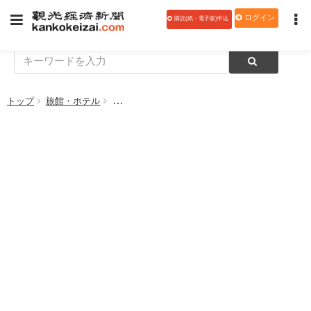
ログイン
購読(紙・電子版)申込
トップ
旅館・ホテル
伊豆マリオットホテル修善寺、鍋料理「WINTER I