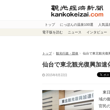
トップ
にっぽんの温泉100選
人気温
電子版を読む
ニュース
インタビュー
トップ
観光行政・団体
仙台で東北観光復
仙台で東北観光復興加速
ポス
2015年8月22日
東日
域の
官民