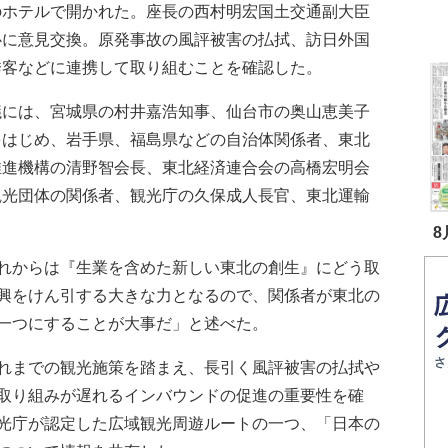
のホテルで開かれた。座長の西村明宏国土交通副大臣
心に意見交換。原発事故の風評被害の払拭、訪日外国
誘客などに連携して取り組むことを確認した。
には、宮城県の村井嘉浩知事、仙台市の奥山恵美子
をはじめ、岩手県、福島県などの自治体関係者、東北
推進機構の清野智会長、東北経済連合会の高橋宏明会
観光団体の関係者、観光庁の久保成人長官、東北運輸
8
れからは『生業を含めた新しい東北の創生』にどう取
興をけん引する大きな力となるので、関係者が東北の
一つにすることが大事だ」と述べた。
れまでの観光施策を踏まえ、長引く風評被害の払拭や
取り組みが遅れるインバウンドの促進の重要性を確
光庁が認定した広域観光周遊ルートの一つ、「日本の