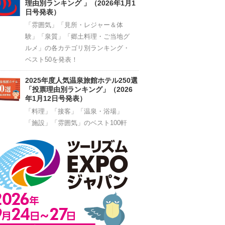
理由別ランキング 」（2026年1月1
日号発表）
「雰囲気」「見所・レジャー＆体
験」「泉質」「郷土料理・ご当地グ
ルメ」の各カテゴリ別ランキング・
ベスト50を発表！
2025年度人気温泉旅館ホテル250選
「投票理由別ランキング」（2026
年1月12日号発表）
「料理」「接客」「温泉・浴場」
「施設」「雰囲気」のベスト100軒