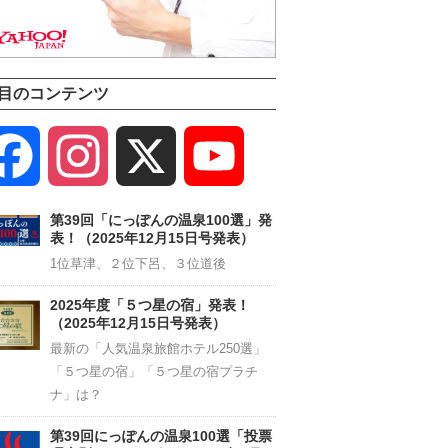
目のコンテンツ
Facebook
Instagram
X
YouTube
Channel
第39回「にっぽんの温泉100選」発
表！（2025年12月15日号発表）
1位草津、２位下呂、３位道後
2025年度「５つ星の宿」発表！
（2025年12月15日号発表）
最新の「人気温泉旅館ホテル250選」
「５つ星の宿」「５つ星の宿プラチ
ナ」は？
第39回にっぽんの温泉100選「投票