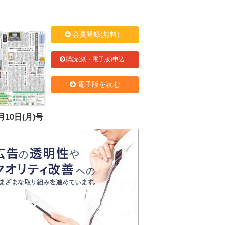
会員登録(無料)
購読(紙・電子版)申込
電子版を読む
月10日(月)号