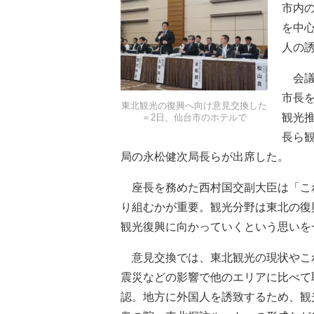
市内
を中
人の
会議
市長
東北観光の復興へ向け意見交換した
観光
＝2日、仙台市のホテルで
長ら
局の永松健次局長らが出席した。
座長を務めた西村国交副大臣は「こ
り組むかが重要。観光分野は東北の復
観光復興に向かっていくという思いを
意見交換では、東北観光の現状やこ
震災などの影響で他のエリアに比べて
認。地方に外国人を誘致するため、観