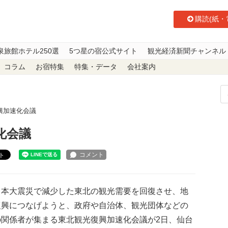
購読(紙・
泉旅館ホテル250選
5つ星の宿公式サイト
観光経済新聞チャンネル
コラム
お宿特集
特集・データ
会社案内
興加速化会議
化会議
ト
本大震災で減少した東北の観光需要を回復させ、地
復興につなげようと、政府や自治体、観光団体などの
の関係者が集まる東北観光復興加速化会議が2日、仙台