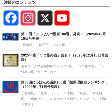
注目のコンテンツ
Facebook
Instagram
X
YouTube
Channel
第39回「にっぽんの温泉100選」発表！（2025年12月
15日号発表）
1位草津、２位下呂、３位道後
2025年度「５つ星の宿」発表！（2025年12月15日号発
表）
最新の「人気温泉旅館ホテル250選」「５つ星の宿」「５
つ星の宿プラチナ」は？
第39回にっぽんの温泉100選「投票理由別ランキング 」
（2026年1月1日号発表）
「雰囲気」「見所・レジャー＆体験」「泉質」「郷土料
理・ご当地グルメ」の各カテゴリ別ランキング・ベスト50
を発表！