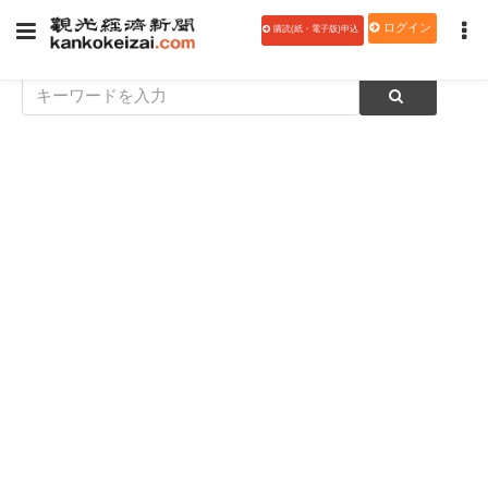
ログイン
購読(紙・電子版)申込