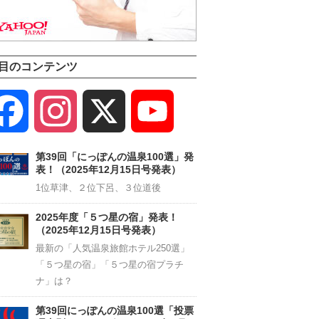
目のコンテンツ
Facebook
Instagram
X
YouTube
Channel
第39回「にっぽんの温泉100選」発
表！（2025年12月15日号発表）
1位草津、２位下呂、３位道後
2025年度「５つ星の宿」発表！
（2025年12月15日号発表）
最新の「人気温泉旅館ホテル250選」
「５つ星の宿」「５つ星の宿プラチ
ナ」は？
第39回にっぽんの温泉100選「投票