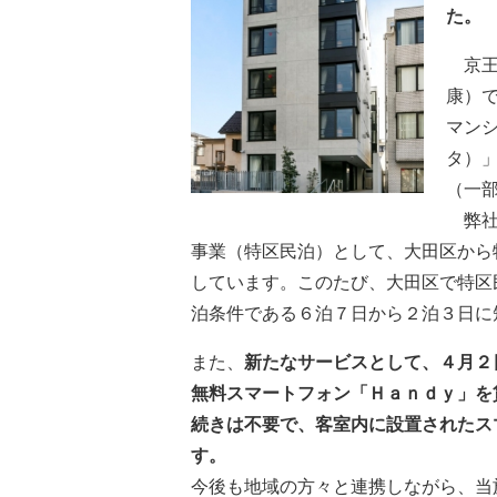
た。
京王
康）
マン
タ）
（一
弊社
事業（特区民泊）として、大田区から
しています。このたび、大田区で特区
泊条件である６泊７日から２泊３日に
また、
新たなサービスとして、
４月２
無料
スマートフォン
「
Ｈａｎｄｙ
」
を
続きは不要で、客室内に設置されたス
す。
今後も地域の方々と連携しながら、当