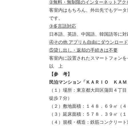
②
無料・無制限のインターネットアク
客室内はもちろん、外出先でもデータ
です。
③
多言語対応
日本語、英語、中国語、韓国語等に対
④
その他 アプリも自由にダウンロー
⑤
貸し出
し
・返却の
手続きは不要
客室内に設置されたスマートフォンを
以 上
【参 考】
民泊
マンション「ＫＡＲＩＯ ＫＡＭ
（１）場所：東京都大田区蒲田４丁目
徒歩７分）
（２）敷地面積：１４８．６９㎡（４
（３）延床面積：５７８．３９㎡（１
（４）規模・構造：鉄筋コンクリート