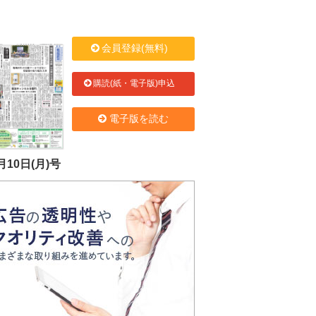
会員登録(無料)
購読(紙・電子版)申込
電子版を読む
月10日(月)号