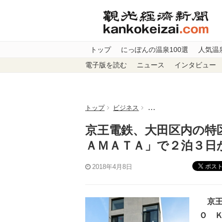
トップ
にっぽんの温泉100選
人気温
電子版を読む
ニュース
インタビュー
トップ
ビジネス
京王電鉄、大田区内の特
京王電鉄、大田区内の特
ＡＭＡＴＡ」で２泊３日
ポス
2018年4月8日
京王
Ｏ 