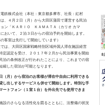
電鉄株式会社（本社：東京都多摩市、社長：紅村
では、４月２日（月）から大田区蒲田で運営する民泊
ション「ＫＡＲＩＯ ＫＡＭＡＴＡ（カリオ カマ
」において、２泊３日からの宿泊予約を開始します。
部の客室は先行して開始しています）
では、大田区国家戦略特別区域外国人滞在施設経営
特定認定を受け、２０１７年２月から民泊事業を開始
8
民泊の条例改正が行われたことにより、これまでの宿
短縮した宿泊が可能となります。
日（月）から
宿泊のお客様が滞在中自由に利用できる
貸し出しするサービス
も併せて
開始します。
特別な手
マートフォン（１室１台）を外出先でも使用できま
施設のさらなる活性化を図るとともに、法整備の状況