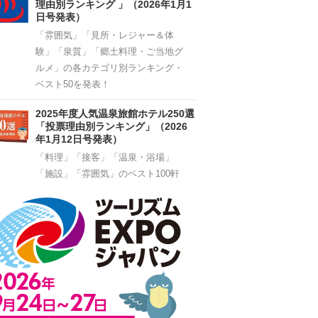
理由別ランキング 」（2026年1月1
日号発表）
「雰囲気」「見所・レジャー＆体
験」「泉質」「郷土料理・ご当地グ
ルメ」の各カテゴリ別ランキング・
ベスト50を発表！
2025年度人気温泉旅館ホテル250選
「投票理由別ランキング」（2026
年1月12日号発表）
「料理」「接客」「温泉・浴場」
「施設」「雰囲気」のベスト100軒