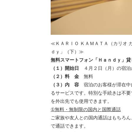
≪ＫＡＲＩＯ ＫＡＭＡＴＡ（カリオ
ｄｙ」（下）≫
無料スマートフォン
「
Ｈａｎｄｙ
」貸
（１）開始日
４月２日（月）の宿泊
（２）料 金
無料
（３）
内 容
宿泊のお客様が滞在中
るサービスです。特別な手続きは不要
を外出先でも使用できます。
①
無料・無制限の国内と国際通話
ご家族や友人との国内通話はもちろん
で通話できます。