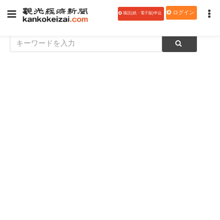
ログイン
購読(紙・電子版)申込