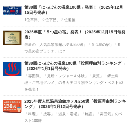
Channel
第39回「にっぽんの温泉100選」発表！（2025年12月
15日号発表）
1位草津、２位下呂、３位道後
2025年度「５つ星の宿」発表！（2025年12月15日号発
表）
最新の「人気温泉旅館ホテル250選」「５つ星の宿」「５
つ星の宿プラチナ」は？
第39回にっぽんの温泉100選「投票理由別ランキング 」
（2026年1月1日号発表）
「雰囲気」「見所・レジャー＆体験」「泉質」「郷土料
理・ご当地グルメ」の各カテゴリ別ランキング・ベスト50
を発表！
2025年度人気温泉旅館ホテル250選「投票理由別ランキ
ング」（2026年1月12日号発表）
「料理」「接客」「温泉・浴場」「施設」「雰囲気」のベ
スト100軒