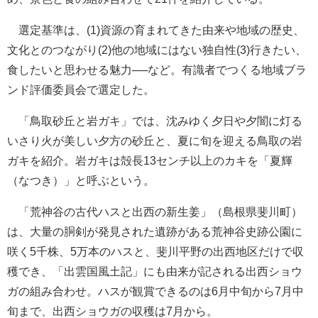
選定基準は、(1)資源の育まれてきた由来や地域の歴史、
文化とのつながり(2)他の地域にはない独自性(3)行きたい、
食したいと思わせる魅力──など。有識者でつくる地域ブラ
ンド評価委員会で選定した。
「鳥取砂丘と岩ガキ」では、沈みゆく夕日や夕闇に灯る
いさり火が美しい夕方の砂丘と、夏に旬を迎える鳥取の岩
ガキを紹介。岩ガキは殻長13センチ以上のカキを「夏輝
（なつき）」と呼ぶという。
「荒神谷の古代ハスと出西の新生姜」（島根県斐川町）
は、大量の胴剣が発見された遺跡がある荒神谷史跡公園に
咲く5千株、5万本のハスと、斐川平野の出西地区だけで収
穫でき、「出雲国風土記」にも由来が記される出西ショウ
ガの組み合わせ。ハスが観賞できるのは6月中旬から7月中
旬まで、出西ショウガの収穫は7月から。