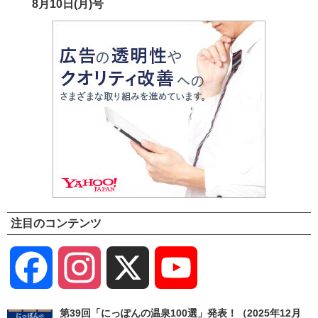
8月10日(月)号
注目のコンテンツ
Facebook
Instagram
X
YouTube
Channel
第39回「にっぽんの温泉100選」発表！（2025年12月