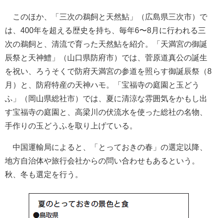
このほか、「三次の鵜飼と天然鮎」（広島県三次市）で
は、400年を超える歴史を持ち、毎年6〜8月に行われる三
次の鵜飼と、清流で育った天然鮎を紹介。「天満宮の御誕
辰祭と天神鱧」（山口県防府市）では、菅原道真公の誕生
を祝い、ろうそくで防府天満宮の参道を照らす御誕辰祭（8
月）と、防府特産の天神ハモ。「宝福寺の庭園と玉どう
ふ」（岡山県総社市）では、夏に清涼な雰囲気をかもし出
す宝福寺の庭園と、高梁川の伏流水を使った総社の名物、
手作りの玉どうふを取り上げている。
中国運輸局によると、「とっておきの春」の選定以降、
地方自治体や旅行会社からの問い合わせもあるという。
秋、冬も選定を行う。