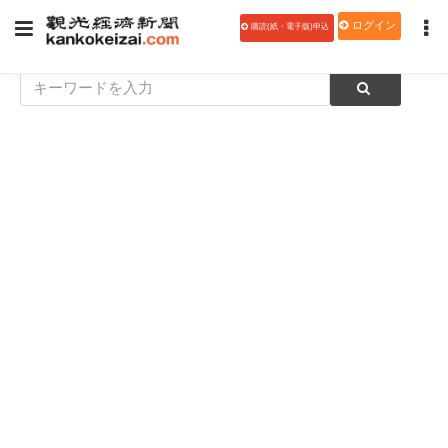
ログイン
購読(紙・電子版)申込