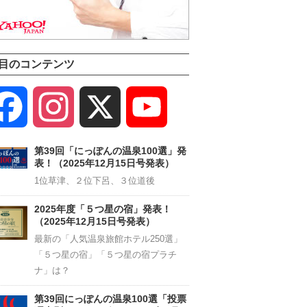
目のコンテンツ
Facebook
Instagram
X
YouTube
Channel
第39回「にっぽんの温泉100選」発
表！（2025年12月15日号発表）
1位草津、２位下呂、３位道後
2025年度「５つ星の宿」発表！
（2025年12月15日号発表）
最新の「人気温泉旅館ホテル250選」
「５つ星の宿」「５つ星の宿プラチ
ナ」は？
第39回にっぽんの温泉100選「投票