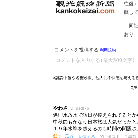
往復
航し
同社
おり