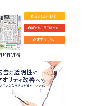
会員登録(無料)
購読(紙・電子版)申込
電子版を読む
月10日(月)号