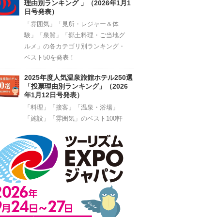
理由別ランキング 」（2026年1月1
日号発表）
「雰囲気」「見所・レジャー＆体
験」「泉質」「郷土料理・ご当地グ
ルメ」の各カテゴリ別ランキング・
ベスト50を発表！
2025年度人気温泉旅館ホテル250選
「投票理由別ランキング」（2026
年1月12日号発表）
「料理」「接客」「温泉・浴場」
「施設」「雰囲気」のベスト100軒