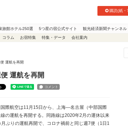
購読(紙・
泉旅館ホテル250選
5つ星の宿公式サイト
観光経済新聞チャンネル
コラム
お宿特集
特集・データ
会社案内
屋便 運航を再開
屋便 運航を再開
ト
国際航空は11月15日から、上海―名古屋（中部国際
線の運航を再開する。同路線は2020年2月の運休以来
カ月ぶりの運航再開で、コロナ禍前と同じ週7便（1日1