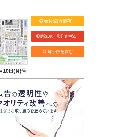
会員登録(無料)
購読(紙・電子版)申込
電子版を読む
月10日(月)号