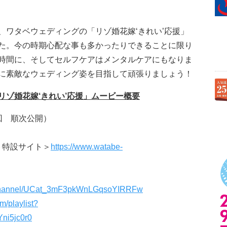
、ワタベウェディングの「リゾ婚花嫁‘きれい’応援」
た。今の時期心配な事も多かったりできることに限り
時間に、そしてセルフケアはメンタルケアにもなりま
に素敵なウェディング姿を目指して頑張りましょう！
ゾ婚花嫁‘きれい’応援」ムービー概要
3回 順次公開）
ト特設サイト＞
https://www.watabe-
m/channel/UCat_3mF3pkWnLGqsoYIRRFw
m/playlist?
ni5jc0r0