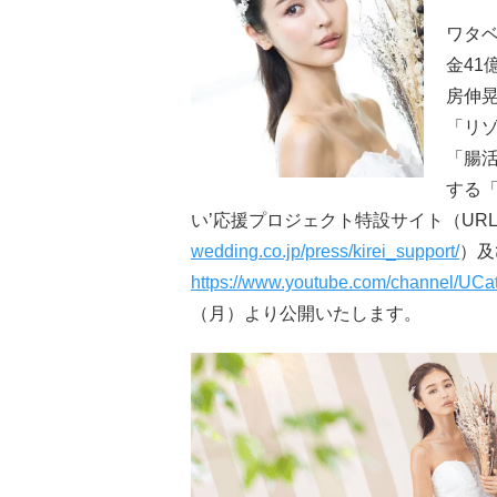
ワタ
金41
房伸
「リゾ
「腸
する「
い’応援プロジェクト特設サイト（UR
wedding.co.jp/press/kirei_support/
）及
https://www.youtube.com/channel/
（月）より公開いたします。