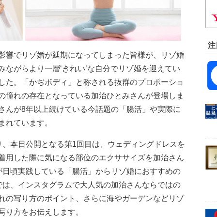
注
影響でリゾ婚が延期になってしまった皆様が、リゾ婚
みながらより一層‘きれい’な自分でリゾ婚を迎えてい
した。「かぢボディ」と称される抜群のプロポーショ
の憧れの存在となっている加治ひとみさんが登場しま
さんが8年以上続けている今話題の「腸活」や実際に
まれています。
り、本日公開となる第1回目は、ウェディングドレスを
着用した際に気になる部位のエクササイズを加治さん
が日頃実践している「腸活」からリゾ婚におすすめの
では、インスタグラムで大人気の加治さんならではの
れの写り方のポイント、さらに海やガーデンなどリゾ
写り方をお伝えします。