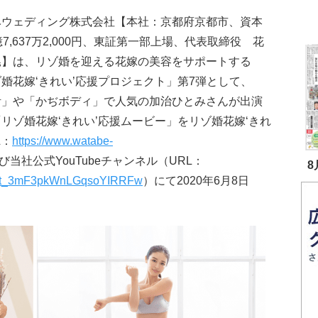
ベウェディング株式会社【本社：京都府京都市、資本
億7,637万2,000円、東証第一部上場、代表取締役 花
晃】は、リゾ婚を迎える花嫁の美容をサポートする
婚花嫁‘きれい’応援プロジェクト」第7弾として、
活」や「かぢボディ」で人気の加治ひとみさんが出演
リゾ婚花嫁‘きれい’応援ムービー」をリゾ婚花嫁‘きれ
L：
https://www.watabe-
び当社公式YouTubeチャンネル（URL：
8
UCat_3mF3pkWnLGqsoYIRRFw
）にて2020年6月8日