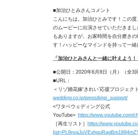
■加治ひとみさんコメント
こんにちは。加治ひとみです！この度
のムービーに出演させていただきまし
もありますが、お家時間を自分磨きの
す！ハッピーなマインドを持って一緒
「加治ひとみさんと一緒に叶えよう！リ
■公開日：2020年6月8日（月）（全
■URL：
＜リゾ婚花嫁‘きれい’応援プロジェク
wedding.co.jp/press/kirei_support/
<ワタベウェディング公式
YouTube>
https://www.youtube.co
［再生リスト］
https://www.youtube.co
list=PL9nyaJuVEvhguRagBm1894mZY