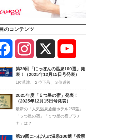
目のコンテンツ
Facebook
Instagram
X
YouTube
Channel
第39回「にっぽんの温泉100選」発
表！（2025年12月15日号発表）
1位草津、２位下呂、３位道後
2025年度「５つ星の宿」発表！
（2025年12月15日号発表）
最新の「人気温泉旅館ホテル250選」
「５つ星の宿」「５つ星の宿プラチ
ナ」は？
第39回にっぽんの温泉100選「投票