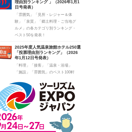
理由別ランキング 」（2026年1月1
日号発表）
「雰囲気」「見所・レジャー＆体
験」「泉質」「郷土料理・ご当地グ
ルメ」の各カテゴリ別ランキング・
ベスト50を発表！
2025年度人気温泉旅館ホテル250選
「投票理由別ランキング」（2026
年1月12日号発表）
「料理」「接客」「温泉・浴場」
「施設」「雰囲気」のベスト100軒