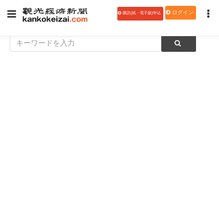
ログイン
購読(紙・電子版)申込