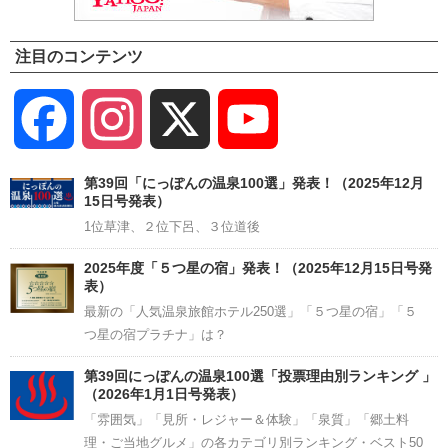
注目のコンテンツ
Facebook
Instagram
X
YouTube
Channel
第39回「にっぽんの温泉100選」発表！（2025年12月
15日号発表）
1位草津、２位下呂、３位道後
2025年度「５つ星の宿」発表！（2025年12月15日号発
表）
最新の「人気温泉旅館ホテル250選」「５つ星の宿」「５
つ星の宿プラチナ」は？
第39回にっぽんの温泉100選「投票理由別ランキング 」
（2026年1月1日号発表）
「雰囲気」「見所・レジャー＆体験」「泉質」「郷土料
理・ご当地グルメ」の各カテゴリ別ランキング・ベスト50