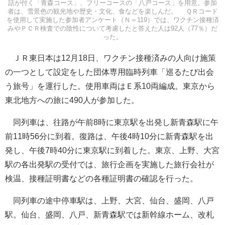
話が付く「青森コース」、フリーコースの「八戸コース」を用意。参加
者は、雪景色の観光地や歴史・文化、食などを楽しんだ。 ＱＲコード
を使用して実施した参加者アンケート（Ｎ＝119）では、ワクチン接種済
みやＰＣＲ検査での陰性について考慮したと答えた人は92人（77％）だ
った。
ＪＲ東日本は12月18日、ワクチン接種済みの人向け施策
の一つとして設定をした団体専用臨時列車「巡るたび出会
う旅号」を運行した。使用車両はＥ系10両編成。東京から
東北地方への旅に490人が参加した。
同列車は、往路が午前8時に東京駅を出発し新青森駅に午
前11時56分に到着。復路は、午後4時10分に新青森駅を出
発し、午後7時40分に東京駅に到着した。東京、上野、大宮
駅の各出発駅の受付では、旅行企画を実施した旅行会社が
検温、接種証明書などの各種証明書の確認を行った。
同列車の途中停車駅は、上野、大宮、仙台、盛岡、八戸
駅。仙台、盛岡、八戸、新青森駅では新幹線ホーム、改札