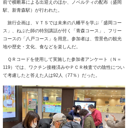
前で横断幕による出迎えのほか、ノベルティの配布（盛岡
駅、新青森駅）が行われた。
旅行企画は、ＶＴＳでは未来の八幡平を学ぶ「盛岡コー
ス」、ねぶた師の特別講話が付く「青森コース」、フリー
コースの「八戸コース」を用意。参加者は、雪景色の観光
地や歴史・文化、食などを楽しんだ。
ＱＲコードを使用して実施した参加者アンケート（Ｎ＝
119）では、ワクチン接種済みやＰＣＲ検査での陰性につい
て考慮したと答えた人は92人（77％）だった。