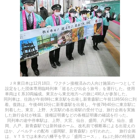
ＪＲ東日本は12月18日、ワクチン接種済みの人向け施策の一つとして
設定をした団体専用臨時列車「巡るたび出会う旅号」を運行した。使用
車両はＥ系10両編成。東京から東北地方への旅に490人が参加した。
同列車は、往路が午前8時に東京駅を出発し新青森駅に午前11時56分に到
着。復路は、午後4時10分に新青森駅を出発し、午後7時40分に東京駅に
到着した。東京、上野、大宮駅の各出発駅の受付では、旅行企画を実施
した旅行会社が検温、接種証明書などの各種証明書の確認を行った。
同列車の途中停車駅は、上野、大宮、仙台、盛岡、八戸駅。仙台、盛
岡、八戸、新青森駅では新幹線ホーム、改札前で横断幕による出迎えの
ほか、ノベルティの配布（盛岡駅、新青森駅）が行われた。 旅行企画
は、ＶＴＳでは未来の八幡平を学ぶ「盛岡コース」、ねぶた師の特別講