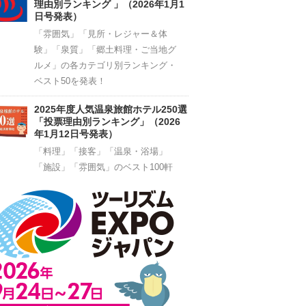
理由別ランキング 」（2026年1月1
日号発表）
「雰囲気」「見所・レジャー＆体
験」「泉質」「郷土料理・ご当地グ
ルメ」の各カテゴリ別ランキング・
ベスト50を発表！
2025年度人気温泉旅館ホテル250選
「投票理由別ランキング」（2026
年1月12日号発表）
「料理」「接客」「温泉・浴場」
「施設」「雰囲気」のベスト100軒