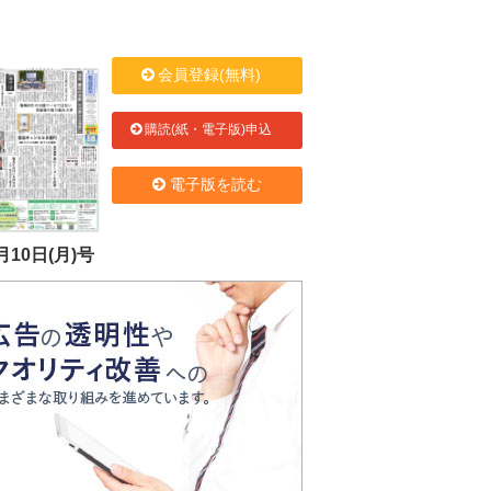
会員登録(無料)
購読(紙・電子版)申込
電子版を読む
月10日(月)号