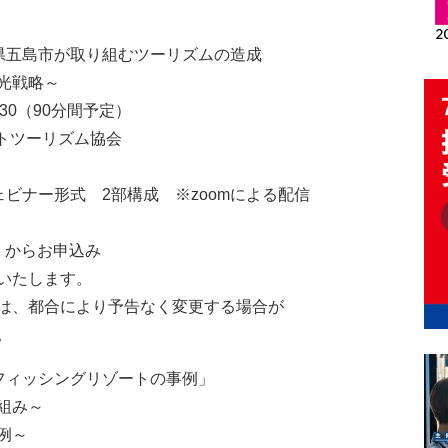
県五島市が取り組むツーリズムの造成
光戦略～
:30（90分間予定）
トツーリズム協会
ビナー形式 2部構成 ※zoomによる配信
からお申込み
いたします。
は、都合により予告なく変更する場合が
。
フィッシングリゾートの事例」
組み～
例～