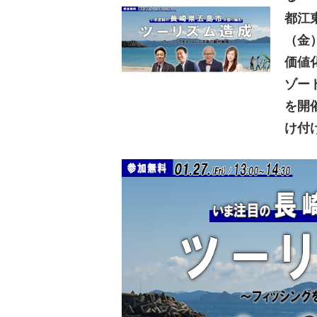
都江
（金
価値
ゾー
を開
け付