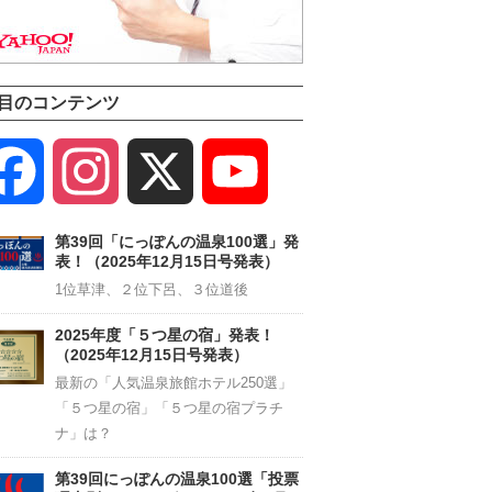
目のコンテンツ
Facebook
Instagram
X
YouTube
Channel
第39回「にっぽんの温泉100選」発
表！（2025年12月15日号発表）
1位草津、２位下呂、３位道後
2025年度「５つ星の宿」発表！
（2025年12月15日号発表）
最新の「人気温泉旅館ホテル250選」
「５つ星の宿」「５つ星の宿プラチ
ナ」は？
第39回にっぽんの温泉100選「投票