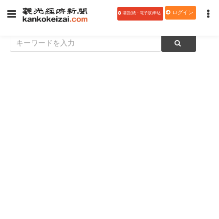
ログイン
購読(紙・電子版)申込