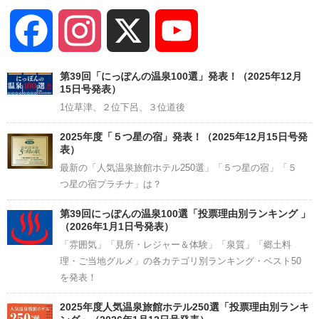
Facebook
Instagram
X
YouTube
Channel
第39回「にっぽんの温泉100選」発表！（2025年12月
15日号発表）
1位草津、２位下呂、３位道後
2025年度「５つ星の宿」発表！（2025年12月15日号発
表）
最新の「人気温泉旅館ホテル250選」「５つ星の宿」「５
つ星の宿プラチナ」は？
第39回にっぽんの温泉100選「投票理由別ランキング 」
（2026年1月1日号発表）
「雰囲気」「見所・レジャー＆体験」「泉質」「郷土料
理・ご当地グルメ」の各カテゴリ別ランキング・ベスト50
を発表！
2025年度人気温泉旅館ホテル250選「投票理由別ランキ