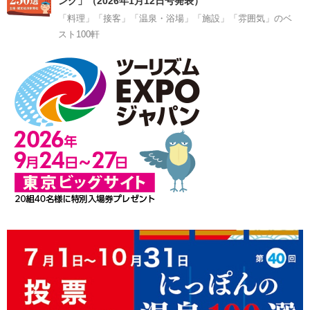
ング」（2026年1月12日号発表）
「料理」「接客」「温泉・浴場」「施設」「雰囲気」のベ
スト100軒