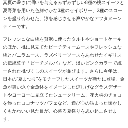
真夏の暑さに潤いを与えるみずみずしい8種の桃スイーツと
夏野菜を用いた色鮮やかな3種のセイボリー、2種のスコー
ンを盛り合わせた、涼を感じさせる爽やかなアフタヌーン
ティーです。
フレッシュな白桃を贅沢に使ったタルトやショートケーキ
のほか、桃に見立てたピーチティームースやフレッシュな
桃とバニラムース、ラズベリーソースをあわせたイギリス
の伝統菓子「ピーチメルバ」など、淡いピンクカラーで統
一された桃づくしのスイーツが並びます。さらに今年は、
日本の“夏まつり”をモチーフしたスイーツが新たに登場。金
魚が舞い泳ぐ金魚鉢をイメージした涼しげなグラスデザー
トやヨーヨーに見立てたシュークリーム、花火柄のチョコ
を飾ったココナッツパフェなど、遊び心の詰まった懐かし
くもかわいい見た目が、心躍る夏祭りを思い起こさせま
す。