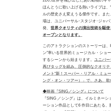
2Dの世界を飛び出したあの動物のキ
ほんとうに歌い上げる熱いライブは、
ルの歴史さえ変えうる傑作です。また
場は、ユニバーサル･スタジオ･ジャ
発、
世界クオリティの演出技術を駆使
オープンとなります。
このアトラクションのストーリーは、
ン”率いる世界的ミュージカル・ショー
するシーンから始まります。
ユニバー
再びタッグを組み、圧倒的なクオリテ
メント“新！スーパー・リアル・ミュージ
ング・オン・ツアー）」で、さあ、歌
◆映画『SING／シング』について
『SING ／シング』は、イルミネー
ーション作品として6 作目にあたる