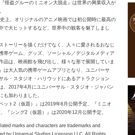
開の『怪盗グルーのミニオン大脱走』は世界の興業収入が
。
米国史上、オリジナルのアニメ映画では初公開時に最高の
中で大ヒットするなど、世界中の観客を魅了しまし
ストーリーを描くだけでなく、人々に愛されるおなじ
携帯ゲーム、グッズ、ソーシャル／デジタルメディア
作品は、映画館を飛び出し、様々な形で展開していま
』は大人気の携帯ゲームアプリとなり、ユニバーサ
サル・スタジオ・ハリウッドにあるアトラクション
、2017年4月にユニバーサル・スタジオ・ジャパン
にも加わりました。
ット2（仮題）』は2019年6月公開予定、『ミニオ
定、『シング2（仮題）』は2020年12月公開予定。
lated marks and characters are trademarks and
sed by Universal Studios Licensing LLC. All Rights