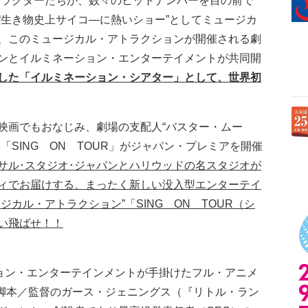
ャラクターたちが、数々のヒットナンバーを目の前で
“生き物史上サイコ―に熱いショー”としてミュージカ
、このミュージカル・アトラクションが開催される劇
パンとイルミネーション・エンターテイメントが共同開
した「イルミネーション・シアター」として、世界初
映画でもおなじみ、劇場の支配人“バスター・ムー
「SING ON TOUR」がジャパン・プレミアを開催
サル･スタジオ･ジャパンとハリウッドの名スタジオが
ィでお届けする、まったく新しい没入型エンターテイ
カル・アトラクション”「SING ON TOUR（シ
い飛ばせ！！
ション・エンターテインメントが手掛けたフル・アニメ
、脚本／監督のガース・ジェニングス（『リトル・ラン