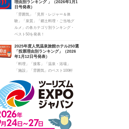
理由別ランキング 」（2026年1月1
日号発表）
「雰囲気」「見所・レジャー＆体
験」「泉質」「郷土料理・ご当地グ
ルメ」の各カテゴリ別ランキング・
ベスト50を発表！
2025年度人気温泉旅館ホテル250選
「投票理由別ランキング」（2026
年1月12日号発表）
「料理」「接客」「温泉・浴場」
「施設」「雰囲気」のベスト100軒