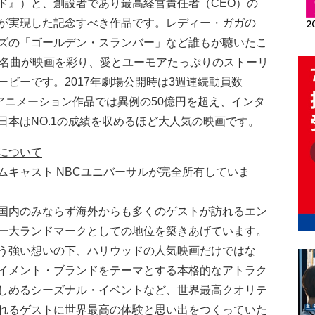
ド』）と、創設者であり最高経営責任者（CEO）の
が実現した記念すべき作品です。レディー・ガガの
ズの「ゴールデン・スランバー」など誰もが聴いたこ
や名曲が映画を彩り、愛とユーモアたっぷりのストーリ
ビーです。2017年劇場公開時は3週連続動員数
るアニメーション作品では異例の50億円を超え、インタ
日本はNO.1の成績を収めるほど大人気の映画です。
について
ムキャスト NBCユニバーサルが完全所有していま
、国内のみならず海外からも多くのゲストが訪れるエン
一大ランドマークとしての地位を築きあげています。
う強い想いの下、ハリウッドの人気映画だけではな
イメント・ブランドをテーマとする本格的なアトラク
しめるシーズナル・イベントなど、世界最高クオリテ
れるゲストに世界最高の体験と思い出をつくっていた