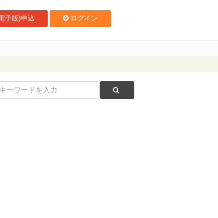
電子版)申込
ログイン
シング・オン・ツアー」を19年春にオープン