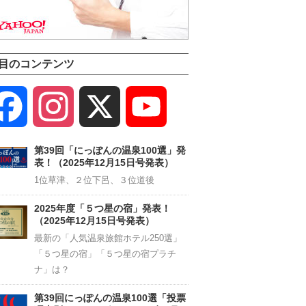
目のコンテンツ
Facebook
Instagram
X
YouTube
Channel
第39回「にっぽんの温泉100選」発
表！（2025年12月15日号発表）
1位草津、２位下呂、３位道後
2025年度「５つ星の宿」発表！
（2025年12月15日号発表）
最新の「人気温泉旅館ホテル250選」
「５つ星の宿」「５つ星の宿プラチ
ナ」は？
第39回にっぽんの温泉100選「投票