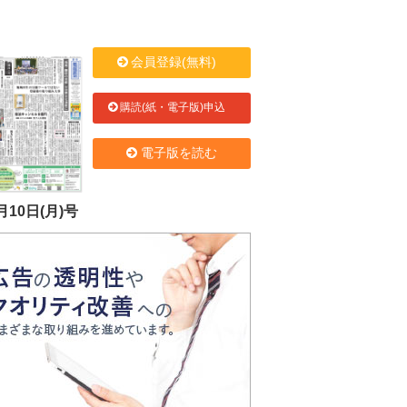
会員登録(無料)
購読(紙・電子版)申込
電子版を読む
月10日(月)号