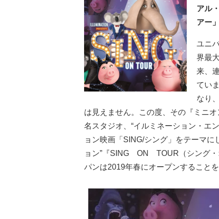
アル
アー」
ユニ
界最大
来、
てい
なり、
は見えません。この度、その『ミニオ
名スタジオ、“イルミネーション・エン
ョン映画「SING/シング」をテーマ
ョン”『SING ON TOUR（シ
パンは2019年春にオープンすること