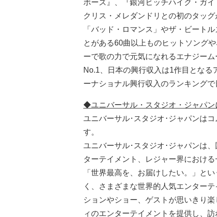
ボーズ』、『銀河ヒッチハイク・ガイ
クリス・メレダンドリとの初のタッグ
「バッド・ロマンス」やザ・ビートル
とがある60曲以上ものヒットソング
ーで歌の力で元気になれるエナジームー
No.1、日本の興行収入は1作目とな
ーナショナル興行収入のランキングで
◆ユニバーサル・スタジオ・ジャパン
ユニバーサル･スタジオ･ジャパンはコ
す。
ユニバーサル･スタジオ･ジャパンは
ターテイメント、レジャー界における
「世界最高を、お届けしたい。」とい
く、さまざまな世界的人気エンターテ
ションやショー、ゲストが思いきり楽
ィのエンターテイメントを提供し、訪