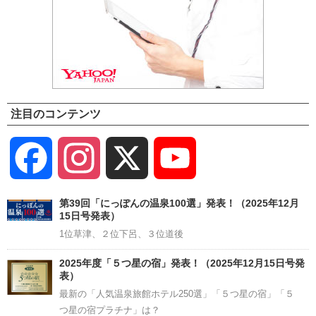
注目のコンテンツ
Facebook
Instagram
X
YouTube
Channel
第39回「にっぽんの温泉100選」発表！（2025年12月
15日号発表）
1位草津、２位下呂、３位道後
2025年度「５つ星の宿」発表！（2025年12月15日号発
表）
最新の「人気温泉旅館ホテル250選」「５つ星の宿」「５
つ星の宿プラチナ」は？