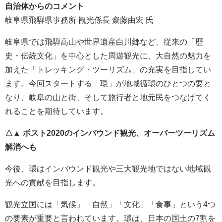
自治体からのコメント
岐阜県飛騨県事務所 観光係長 齋藤由宏 氏
岐阜県では飛騨高山や世界遺産白川郷など、従来の「歴
史・伝統文化」を中心とした周遊観光に、大自然の魅力を
加えた「トレッキング・ツーリズム」の充実を目指してい
ます。今回スタートする「環」が地域循環のひとつの要と
なり、岐阜の山と街、そして旅行者と地元民をつなげてく
れることを期待しています。
△▲ ポスト2020のインバウンド観光、オーバーツーリズム
解消へも
今後、環はインバウンド観光や三大観光地ではない地域観
光への貢献を目指します。
観光立国には「気候」「自然」「文化」「食事」という4つ
の要素が重要と言われています。環は、日本の国土の7割を