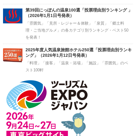
第39回にっぽんの温泉100選「投票理由別ランキング 」
（2026年1月1日号発表）
「雰囲気」「見所・レジャー＆体験」「泉質」「郷土料
理・ご当地グルメ」の各カテゴリ別ランキング・ベスト50
を発表！
2025年度人気温泉旅館ホテル250選「投票理由別ランキ
ング」（2026年1月12日号発表）
「料理」「接客」「温泉・浴場」「施設」「雰囲気」のベ
スト100軒