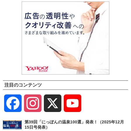
注目のコンテンツ
Facebook
Instagram
X
YouTube
Channel
第39回「にっぽんの温泉100選」発表！（2025年12月
15日号発表）