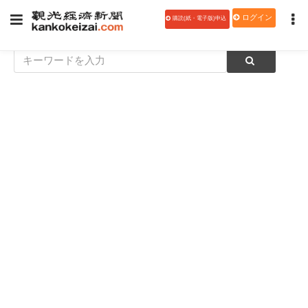
ログイン
購読(紙・電子版)申込