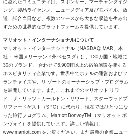
に溢れたコミュニティは、スポンサー、マーチャンダイジ
ング、製品ライセンス、ニューメディア及びモバイル、放
送、試合当日など、複数のソースから大きな収益を生み出
すための世界的なプラットフォームを提供しています。
マリオット・インターナショナルについて
マリオット・インターナショナル（NASDAQ: MAR、本
社： 米国メリーランド州ベセスダ）は、130カ国・地域に
30のブランド、 合わせて6,900軒以上の宿泊施設を擁する
ホスピタリティ企業です。世界中でホテルの運営およびフ
ランチャイズや、リ ゾートのオーナーシップ・プログラム
を展開しています。また、これまでのマリオット リワー
ド、ザ・リッツ・カールトン・リワード、スターウッドプ
リファードゲスト（SPG）に代わり、現在ではひとつにな
った旅行プログラム、Marriott BonvoyTM （マリオット ボ
ンヴォイ）を提供しています。詳しい情報は、
www.marriott.com をご覧ください。また最新の企業ニュー