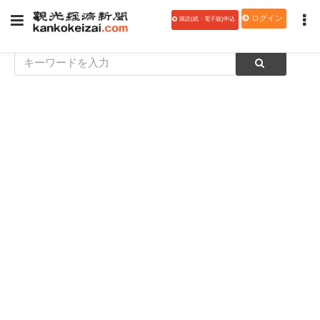
ログイン
購読(紙・電子版)申込