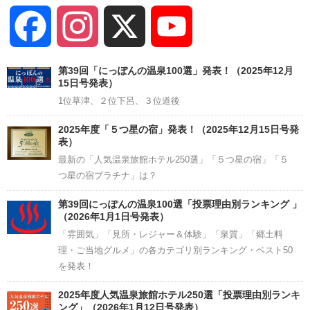
Facebook
Instagram
X
YouTube
Channel
第39回「にっぽんの温泉100選」発表！（2025年12月
15日号発表）
1位草津、２位下呂、３位道後
2025年度「５つ星の宿」発表！（2025年12月15日号発
表）
最新の「人気温泉旅館ホテル250選」「５つ星の宿」「５
つ星の宿プラチナ」は？
第39回にっぽんの温泉100選「投票理由別ランキング 」
（2026年1月1日号発表）
「雰囲気」「見所・レジャー＆体験」「泉質」「郷土料
理・ご当地グルメ」の各カテゴリ別ランキング・ベスト50
を発表！
2025年度人気温泉旅館ホテル250選「投票理由別ランキ
ング」（2026年1月12日号発表）