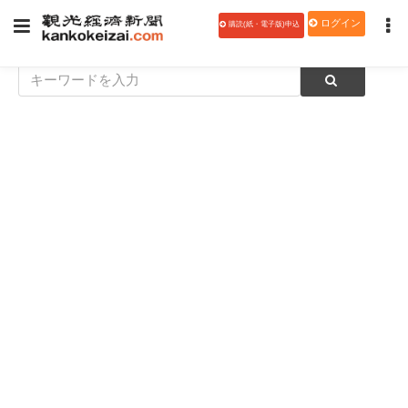
ログイン
購読(紙・電子版)申込