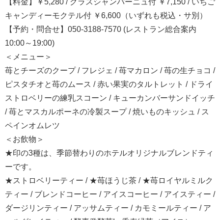
【料金】￥5,280 / グラスシャンパーニュ付 ￥7,150 / いちご
キャンディーモクテル付 ￥6,600（いずれも税込・サ別）
【予約・問合せ】050-3188-7570 (レストラン総合案内
10:00～19:00)
＜メニュー＞
苺とチーズのクープ / フレジェ / 苺マカロン / 苺の生チョコ /
ピスタチオと苺のムース / 赤い果実のタルトレット / ドライ
ストロベリーの練乳スコーン / キューカンバーサンドイッチ
/ 苺とマスカルポーネの冷製スープ / 焼いものキッシュ / ス
ペインオムレツ
＜お飲物＞
★印の3種は、季節替わりのホテルオリジナルブレンドティ
ーです。
★ストロベリーティー / ★苺ほうじ茶 / ★苺ロイヤルミルク
ティー / ブレンドコーヒー / アイスコーヒー / アイスティー /
ダージリンティー / アッサムティー / カモミールティー / ア