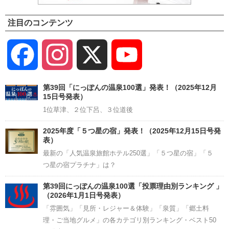
注目のコンテンツ
Facebook
Instagram
X
YouTube
Channel
第39回「にっぽんの温泉100選」発表！（2025年12月
15日号発表）
1位草津、２位下呂、３位道後
2025年度「５つ星の宿」発表！（2025年12月15日号発
表）
最新の「人気温泉旅館ホテル250選」「５つ星の宿」「５
つ星の宿プラチナ」は？
第39回にっぽんの温泉100選「投票理由別ランキング 」
（2026年1月1日号発表）
「雰囲気」「見所・レジャー＆体験」「泉質」「郷土料
理・ご当地グルメ」の各カテゴリ別ランキング・ベスト50