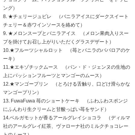
ング）
8. ★チェリージュビレ （バニラアイスにダークスイート
チェリー＆赤ワインソースを絡めて）
9. ★メロンスープとバニラアイス （メロン果肉入りスー
プを掛けてお召し上がりいただくグラスデザート）
10.★フルーツシャルロット （苺とバニラのババロアのケ
ーキ）
11.★エキゾチックムース （パン・ド・ジェンヌの生地の
上にパッションフルーツとマンゴーのムース）
12.★マンゴープリン （とろける舌触り、口どけ滑らかな
マンゴープリン）
13. FuwaFuwa 苺のショートケーキ （ふわふわスポンジ
にふんわり生クリームと甘酸っぱい苺をサンド）
14.ベルガモットが香るアールグレイショコラ （ディルマ
社のアールグレイ紅茶、ヴァローナ社のミルクチョコレー
トのムース）