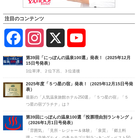
注目のコンテンツ
Facebook
Instagram
X
YouTube
Channel
第39回「にっぽんの温泉100選」発表！（2025年12月
15日号発表）
1位草津、２位下呂、３位道後
2025年度「５つ星の宿」発表！（2025年12月15日号発
表）
最新の「人気温泉旅館ホテル250選」「５つ星の宿」「５
つ星の宿プラチナ」は？
第39回にっぽんの温泉100選「投票理由別ランキング 」
（2026年1月1日号発表）
「雰囲気」「見所・レジャー＆体験」「泉質」「郷土料
理・ご当地グルメ」の各カテゴリ別ランキング・ベスト50