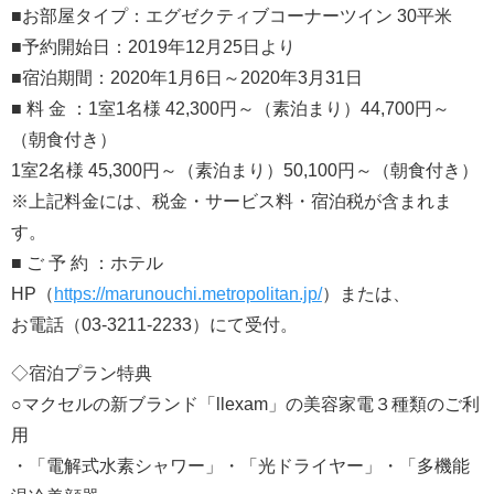
■お部屋タイプ：エグゼクティブコーナーツイン 30平米
■予約開始日：2019年12月25日より
■宿泊期間：2020年1月6日～2020年3月31日
■ 料 金 ：1室1名様 42,300円～（素泊まり）44,700円～
（朝食付き）
1室2名様 45,300円～（素泊まり）50,100円～（朝食付き）
※上記料金には、税金・サービス料・宿泊税が含まれま
す。
■ ご 予 約 ：ホテル
HP（
https://marunouchi.metropolitan.jp/
）または、
お電話（03-3211-2233）にて受付。
◇宿泊プラン特典
○マクセルの新ブランド「llexam」の美容家電３種類のご利
用
・「電解式水素シャワー」・「光ドライヤー」・「多機能