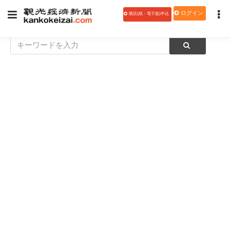
ログイン
購読(紙・電子版)申込