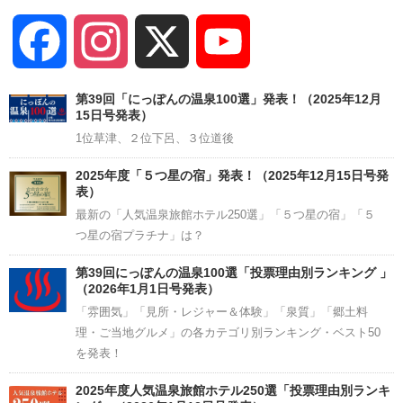
Facebook
Instagram
X
YouTube
Channel
第39回「にっぽんの温泉100選」発表！（2025年12月
15日号発表）
1位草津、２位下呂、３位道後
2025年度「５つ星の宿」発表！（2025年12月15日号発
表）
最新の「人気温泉旅館ホテル250選」「５つ星の宿」「５
つ星の宿プラチナ」は？
第39回にっぽんの温泉100選「投票理由別ランキング 」
（2026年1月1日号発表）
「雰囲気」「見所・レジャー＆体験」「泉質」「郷土料
理・ご当地グルメ」の各カテゴリ別ランキング・ベスト50
を発表！
2025年度人気温泉旅館ホテル250選「投票理由別ランキ