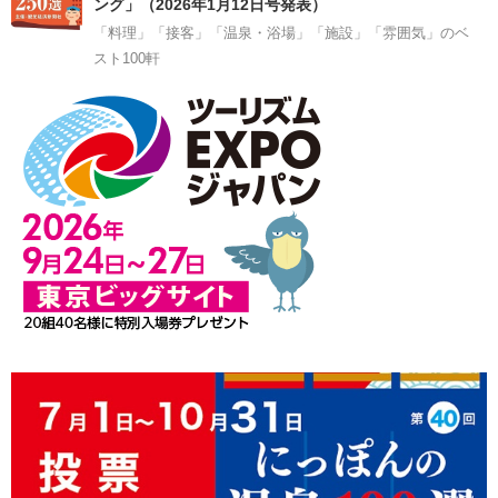
ング」（2026年1月12日号発表）
「料理」「接客」「温泉・浴場」「施設」「雰囲気」のベ
スト100軒