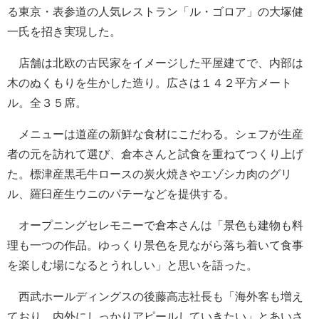
る東京・表参道の人気レストラン「ル・ゴロア」の大塚健
一氏を招き実現した。
店舗は北欧の古民家をイメージした平屋建てで、内部は
木のぬくもりを生かした造り。広さは１４２平方メート
ル。全３５席。
メニューは道産の新鮮な食材にこだわる。シェフが生産
者の元を訪れて選び、倉本さんと試食を重ねてつくり上げ
た。標津産黒毛牛ロースの炭火焼きやエゾシカ肉のグリ
ル、羅臼産生ウニのパテーなどを提供する。
オープニングセレモニーで倉本さんは「景色も建物も料
理も一つの作品。ゆっくり景色を見ながら落ち着いて食事
を楽しむ場になるとうれしい」と思いを語った。
西武ホールディングスの後藤高志社長も「海外客も増え
ており、内外にしっかりアピールしていきたい」とあいさ