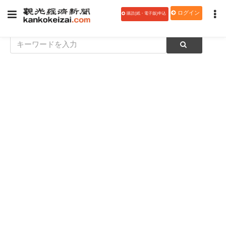
ログイン
購読(紙・電子版)申込