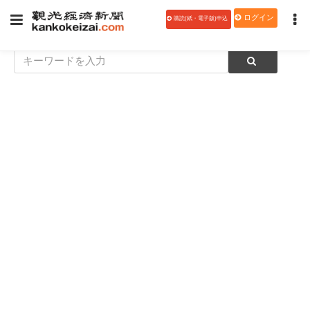
ログイン
購読(紙・電子版)申込