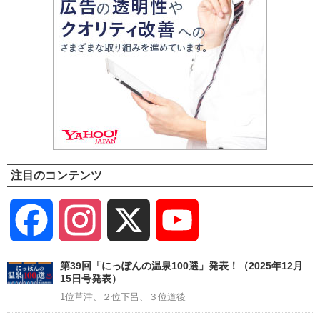
注目のコンテンツ
Facebook
Instagram
X
YouTube
Channel
第39回「にっぽんの温泉100選」発表！（2025年12月
15日号発表）
1位草津、２位下呂、３位道後