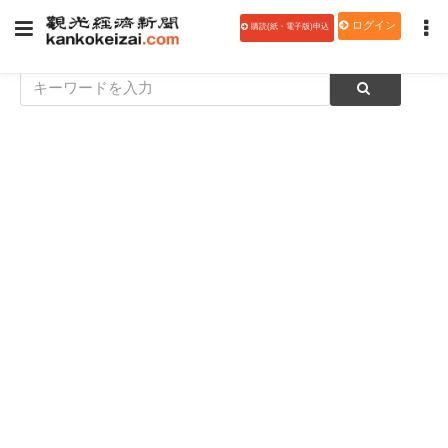
ログイン
購読(紙・電子版)申込