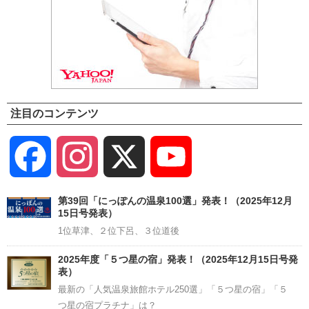
注目のコンテンツ
Facebook
Instagram
X
YouTube
Channel
第39回「にっぽんの温泉100選」発表！（2025年12月
15日号発表）
1位草津、２位下呂、３位道後
2025年度「５つ星の宿」発表！（2025年12月15日号発
表）
最新の「人気温泉旅館ホテル250選」「５つ星の宿」「５
つ星の宿プラチナ」は？