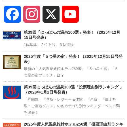
Facebook
Instagram
X
YouTube
Channel
第39回「にっぽんの温泉100選」発表！（2025年12月
15日号発表）
1位草津、２位下呂、３位道後
2025年度「５つ星の宿」発表！（2025年12月15日号発
表）
最新の「人気温泉旅館ホテル250選」「５つ星の宿」「５
つ星の宿プラチナ」は？
第39回にっぽんの温泉100選「投票理由別ランキング 」
（2026年1月1日号発表）
「雰囲気」「見所・レジャー＆体験」「泉質」「郷土料
理・ご当地グルメ」の各カテゴリ別ランキング・ベスト50
を発表！
2025年度人気温泉旅館ホテル250選「投票理由別ランキ