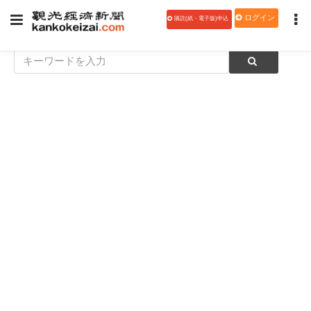
ログイン
購読(紙・電子版)申込