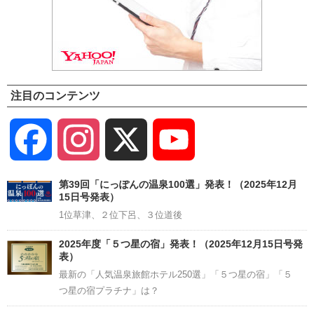
注目のコンテンツ
Facebook
Instagram
X
YouTube
Channel
第39回「にっぽんの温泉100選」発表！（2025年12月
15日号発表）
1位草津、２位下呂、３位道後
2025年度「５つ星の宿」発表！（2025年12月15日号発
表）
最新の「人気温泉旅館ホテル250選」「５つ星の宿」「５
つ星の宿プラチナ」は？