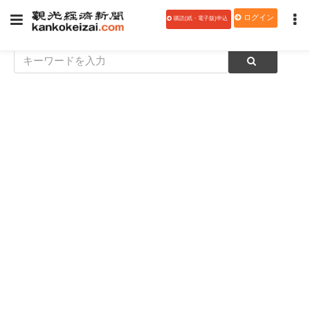
ログイン
購読(紙・電子版)申込