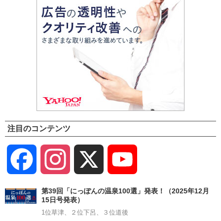
注目のコンテンツ
Facebook
Instagram
X
YouTube
Channel
第39回「にっぽんの温泉100選」発表！（2025年12月
15日号発表）
1位草津、２位下呂、３位道後