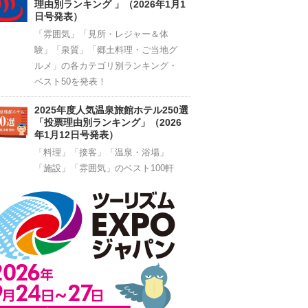
理由別ランキング 」（2026年1月1
日号発表）
「雰囲気」「見所・レジャー＆体
験」「泉質」「郷土料理・ご当地グ
ルメ」の各カテゴリ別ランキング・
ベスト50を発表！
2025年度人気温泉旅館ホテル250選
「投票理由別ランキング」（2026
年1月12日号発表）
「料理」「接客」「温泉・浴場」
「施設」「雰囲気」のベスト100軒