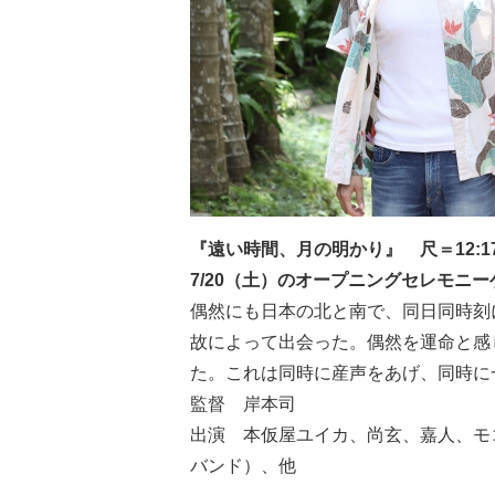
『遠い時間、月の明かり』 尺＝12:1
7/20（土）のオープニングセレモニ
偶然にも日本の北と南で、同日同時刻
故によって出会った。偶然を運命と感
た。これは同時に産声をあげ、同時に
監督 岸本司
出演 本仮屋ユイカ、尚玄、嘉人、モ
バンド）、他