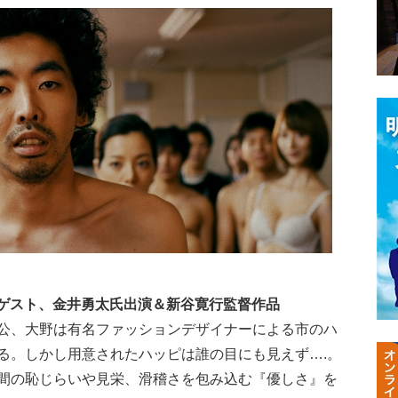
ーゲスト、金井勇太氏出演＆新谷寛行監督作品
公、大野は有名ファッションデザイナーによる市のハ
る。しかし用意されたハッピは誰の目にも見えず….。
間の恥じらいや見栄、滑稽さを包み込む『優しさ』を