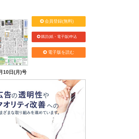
会員登録(無料)
購読(紙・電子版)申込
電子版を読む
月10日(月)号