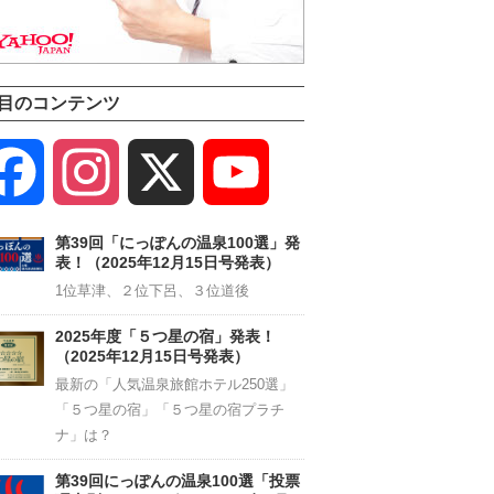
目のコンテンツ
Facebook
Instagram
X
YouTube
Channel
第39回「にっぽんの温泉100選」発
表！（2025年12月15日号発表）
1位草津、２位下呂、３位道後
2025年度「５つ星の宿」発表！
（2025年12月15日号発表）
最新の「人気温泉旅館ホテル250選」
「５つ星の宿」「５つ星の宿プラチ
ナ」は？
第39回にっぽんの温泉100選「投票