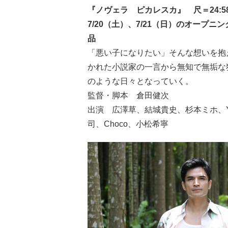
『ノヴェラ ピカレスカ』 尺＝24:5
7/20（土）、7/21（日）のオー
品
「悪い子になりたい」そんな想いを抱
かれた小説家の一言から無知で無垢な
のような日々となっていく。
監督・脚本 倉田健次
出演 広澤草、結城貴史、杉本ミホ、YOUNG
司、Choco、小松希寧