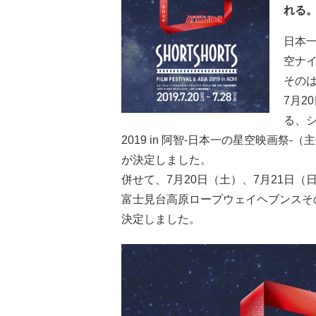
れる
日本
空ナ
そのは
7月2
る、シ
2019 in 阿智-日本一の星空映画
が決定しました。
併せて、7月20日（土）、7月21日
富士見台高原ロープウェイヘブンスそ
決定しました。