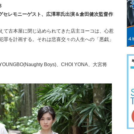
8
プニングセレモニーゲスト、広澤草氏出演＆倉田健次監督作
えて古本屋に閉じ込められてきた店主ヨーコは、心惹
犯罪を計画する。それは悲喜交々の人生への「悪戯」
BO(Naughty Boys)、CHOI YONA、大宮将