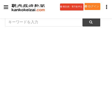
ログイン
購読(紙・電子版)申込