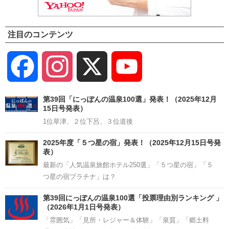
注目のコンテンツ
Facebook
Instagram
X
YouTube
Channel
第39回「にっぽんの温泉100選」発表！（2025年12月
15日号発表）
1位草津、２位下呂、３位道後
2025年度「５つ星の宿」発表！（2025年12月15日号発
表）
最新の「人気温泉旅館ホテル250選」「５つ星の宿」「５
つ星の宿プラチナ」は？
第39回にっぽんの温泉100選「投票理由別ランキング 」
（2026年1月1日号発表）
「雰囲気」「見所・レジャー＆体験」「泉質」「郷土料