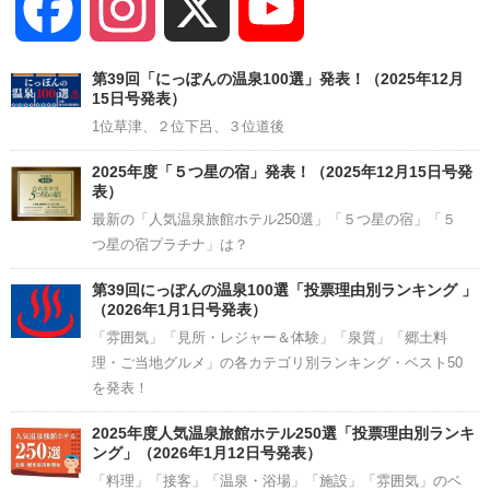
Facebook
Instagram
X
YouTube
Channel
第39回「にっぽんの温泉100選」発表！（2025年12月
15日号発表）
1位草津、２位下呂、３位道後
2025年度「５つ星の宿」発表！（2025年12月15日号発
表）
最新の「人気温泉旅館ホテル250選」「５つ星の宿」「５
つ星の宿プラチナ」は？
第39回にっぽんの温泉100選「投票理由別ランキング 」
（2026年1月1日号発表）
「雰囲気」「見所・レジャー＆体験」「泉質」「郷土料
理・ご当地グルメ」の各カテゴリ別ランキング・ベスト50
を発表！
2025年度人気温泉旅館ホテル250選「投票理由別ランキ
ング」（2026年1月12日号発表）
「料理」「接客」「温泉・浴場」「施設」「雰囲気」のベ