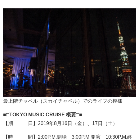
最上階チャペル（スカイチャペル）でのライブの模様
■□TOKYO MUSIC CRUISE 概要□■
【期 日】2019年8月16日（金）、17日（土）
【時 間】2:00P.M.開場 3:00P.M.開演 10:30P.M.終