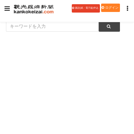
ログイン
購読(紙・電子版)申込