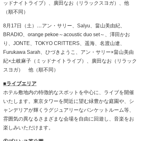
ッドナイトライブ）、廣田なお（リラックスヨガ）、他
（順不同）
8月17日（土）…アン・サリー、Salyu、畠山美由紀、
BRADIO、orange pekoe～acoustic duo set～、澤田かお
り、JONTE、TOKYO CRITTERS、遥海、名渡山遼、
Furukawa Sarah、ひづきようこ、アン・サリー×畠山美由
紀×土岐麻子（ミッドナイトライブ）、廣田なお（リラック
スヨガ） 他（順不同）
■ライブエリア
ホテル敷地内の特徴的なスポットを中心に、ライブを開催
いたします。東京タワーを間近に望む緑豊かな庭園や、シ
ャンデリアが輝くラグジュアリーなバンケットルーム等、
雰囲気の異なるさまざまな会場を自由に回遊し、音楽をお
楽しみいただけます。