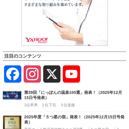
注目のコンテンツ
Facebook
Instagram
X
YouTube
Channel
第39回「にっぽんの温泉100選」発表！（2025年12月
15日号発表）
1位草津、２位下呂、３位道後
2025年度「５つ星の宿」発表！（2025年12月15日号発
表）