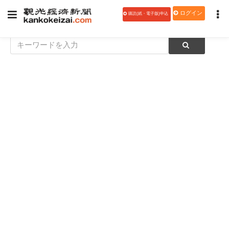
ログイン
購読(紙・電子版)申込