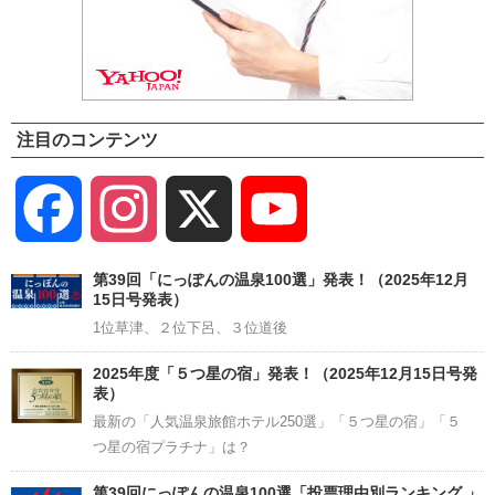
注目のコンテンツ
Facebook
Instagram
X
YouTube
Channel
第39回「にっぽんの温泉100選」発表！（2025年12月
15日号発表）
1位草津、２位下呂、３位道後
2025年度「５つ星の宿」発表！（2025年12月15日号発
表）
最新の「人気温泉旅館ホテル250選」「５つ星の宿」「５
つ星の宿プラチナ」は？
第39回にっぽんの温泉100選「投票理由別ランキング 」