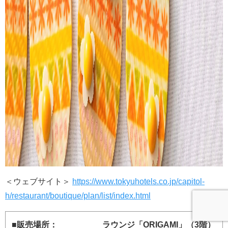
＜ウェブサイト＞
https://www.tokyuhotels.co.jp/capitol-
h/restaurant/boutique/plan/list/index.html
■
販売場所： ラウンジ「ORIGAMI」（3階）