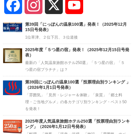
Facebook
Instagram
X
YouTube
Channel
第39回「にっぽんの温泉100選」発表！（2025年12月
15日号発表）
1位草津、２位下呂、３位道後
2025年度「５つ星の宿」発表！（2025年12月15日号発
表）
最新の「人気温泉旅館ホテル250選」「５つ星の宿」「５
つ星の宿プラチナ」は？
第39回にっぽんの温泉100選「投票理由別ランキング 」
（2026年1月1日号発表）
「雰囲気」「見所・レジャー＆体験」「泉質」「郷土料
理・ご当地グルメ」の各カテゴリ別ランキング・ベスト50
を発表！
2025年度人気温泉旅館ホテル250選「投票理由別ランキ
ング」（2026年1月12日号発表）