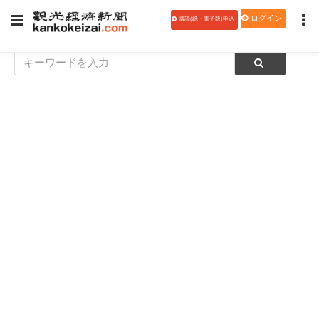
ログイン
購読(紙・電子版)申込