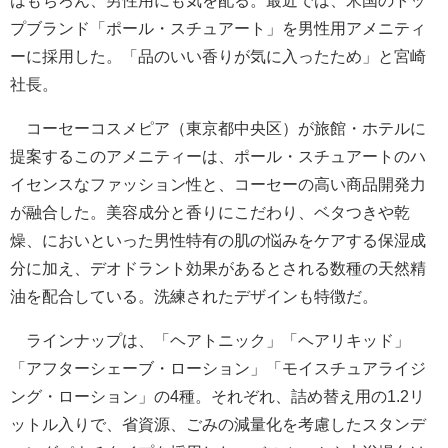
はもちろん、男性用にも気を配る。最近では、米国のトッ
プブランド「ポール・スチュアート」を男性用アメニティ
ーに採用した。「品のいい香りが気に入ったため」と宮崎
社長。
コーセーコスメピア（東京都中央区）が旅館・ホテルに
提案するこのアメニティーは、ポール・スチュアートのハ
イセンスなファッション性と、コーセーの高い商品開発力
が融合した。美容成分と香りにこだわり、ベタつきや乾
燥、においといった男性特有の肌の悩みをケアする保湿成
分に加え、デオドラント効果があるとされる数種の天然精
油を配合している。洗練されたデザインも特徴だ。
ラインナップは、「ヘアトニック」「ヘアリキッド」
「アフターシェーブ・ローション」「モイスチュアライジ
ング・ローション」の4種。それぞれ、詰め替え用の1.2リ
ットル入りで、省資源、ごみの減量化を考慮したスタンデ