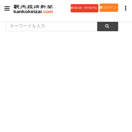
ログイン
購読(紙・電子版)申込