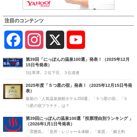
注目のコンテンツ
Facebook
Instagram
X
YouTube
Channel
第39回「にっぽんの温泉100選」発表！（2025年12月
15日号発表）
1位草津、２位下呂、３位道後
2025年度「５つ星の宿」発表！（2025年12月15日号発
表）
最新の「人気温泉旅館ホテル250選」「５つ星の宿」「５
つ星の宿プラチナ」は？
第39回にっぽんの温泉100選「投票理由別ランキング 」
（2026年1月1日号発表）
「雰囲気」「見所・レジャー＆体験」「泉質」「郷土料