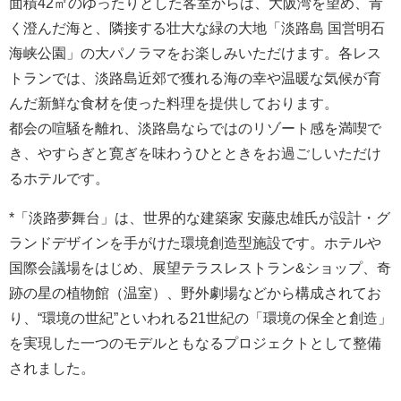
面積42㎡のゆったりとした客室からは、大阪湾を望め、青
く澄んだ海と、隣接する壮大な緑の大地「淡路島 国営明石
海峡公園」の大パノラマをお楽しみいただけます。各レス
トランでは、淡路島近郊で獲れる海の幸や温暖な気候が育
んだ新鮮な食材を使った料理を提供しております。
都会の喧騒を離れ、淡路島ならではのリゾート感を満喫で
き、やすらぎと寛ぎを味わうひとときをお過ごしいただけ
るホテルです。
*「淡路夢舞台」は、世界的な建築家 安藤忠雄氏が設計・グ
ランドデザインを手がけた環境創造型施設です。ホテルや
国際会議場をはじめ、展望テラスレストラン&ショップ、奇
跡の星の植物館（温室）、野外劇場などから構成されてお
り、“環境の世紀”といわれる21世紀の「環境の保全と創造」
を実現した一つのモデルともなるプロジェクトとして整備
されました。