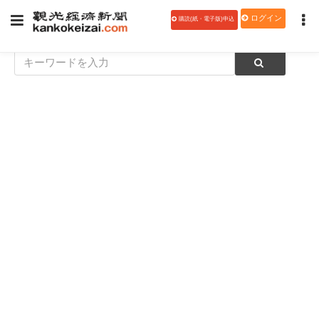
ログイン
購読(紙・電子版)申込