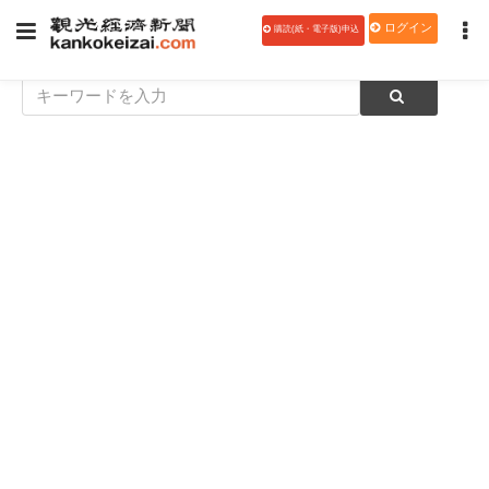
ログイン
購読(紙・電子版)申込