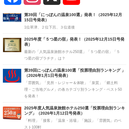
Channel
第39回「にっぽんの温泉100選」発表！（2025年12月
15日号発表）
1位草津、２位下呂、３位道後
2025年度「５つ星の宿」発表！（2025年12月15日号発
表）
最新の「人気温泉旅館ホテル250選」「５つ星の宿」「５
つ星の宿プラチナ」は？
第39回にっぽんの温泉100選「投票理由別ランキング 」
（2026年1月1日号発表）
「雰囲気」「見所・レジャー＆体験」「泉質」「郷土料
理・ご当地グルメ」の各カテゴリ別ランキング・ベスト50
を発表！
2025年度人気温泉旅館ホテル250選「投票理由別ランキ
ング」（2026年1月12日号発表）
「料理」「接客」「温泉・浴場」「施設」「雰囲気」のベ
スト100軒