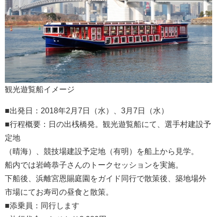
観光遊覧船イメージ
■出発日：2018年2月7日（水）、3月7日（水）
■行程概要：日の出桟橋発。観光遊覧船にて、選手村建設予
定地
（晴海）、競技場建設予定地（有明）を船上から見学。
船内では岩崎恭子さんのトークセッションを実施。
下船後、浜離宮恩賜庭園をガイド同行で散策後、築地場外
市場にてお寿司の昼食と散策。
■添乗員：同行します